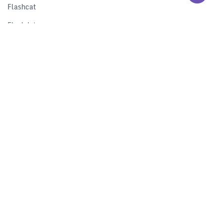
Flashcat
Flashduty
RUM
Nightingale
Categraf
资源
解决方案
产品对比
文档中心
下载中心
视频中心
开发者中心