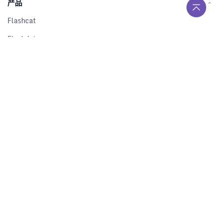
产品
Flashcat
Flashduty
RUM
Nightingale
Categraf
资源
解决方案
产品对比
文档中心
下载中心
视频中心