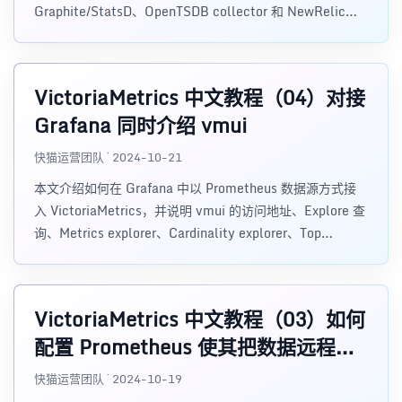
Graphite/StatsD、OpenTSDB collector 和 NewRelic
Infrastructure agent，包括 promscrape、DD_DD_URL、
InfluxDB line protocol、Graphite、OpenTSDB
telnet/HTTP 等写入方式。
VictoriaMetrics 中文教程（04）对接
Grafana 同时介绍 vmui
快猫运营团队 · 2024-10-21
本文介绍如何在 Grafana 中以 Prometheus 数据源方式接
入 VictoriaMetrics，并说明 vmui 的访问地址、Explore 查
询、Metrics explorer、Cardinality explorer、Top
Queries、Query analyzer、WITH expressions
playground 和 step 参数。
VictoriaMetrics 中文教程（03）如何
配置 Prometheus 使其把数据远程写
入 VictoriaMetrics
快猫运营团队 · 2024-10-19