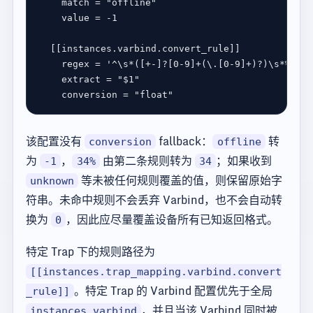
match
 = 
"offline"
value
 = 
-1
  [[
instances
.
varbind
.
convert_rule
regex
 = 
'^\s*([+-]?[0-9]+(\.[0-9]+)?)\s*%\s*$
extract
 = 
"$1"
conversion
 = 
"float"
该配置没有
fallback：
转
conversion
offline
为
，
由第二条规则转为
；如果收到
-1
34%
34
等未被任何规则覆盖的值，则保留原始字
unknown
符串。未命中规则不会丢弃 Varbind，也不会自动转
换为
，因此应尽量覆盖设备所有已知返回格式。
0
特定 Trap 下的规则路径为
[[instances.trap_mapping.varbind.convert
。特定 Trap 的 Varbind 配置优先于全局
_rule]]
，并且当该 Varbind 同时被
instances.varbind