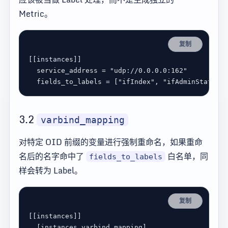
Metric。
复制
[[
instances
service_address
 = 
"udp://0.0.0.0:162"
fields_to_labels
 = [
"ifIndex"
, 
"ifAdminStatus"
,
3.2
varbind_mapping
对特定 OID 前缀的变量进行强制重命名，如果重命
名后的名字命中了
白名单，同
fields_to_labels
样会转为 Label。
复制
[[
instances
  [
instances
.
varbind_mapping