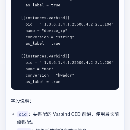
as_label
 = 
true
  [[
instances
.
varbind
oid
 = 
".1.3.6.1.4.1.25506.4.2.2.1.104"
name
 = 
"device_ip"
conversion
 = 
"string"
as_label
 = 
true
  [[
instances
.
varbind
oid
 = 
".1.3.6.1.4.1.25506.4.2.2.1.200"
name
 = 
"mac"
conversion
 = 
"hwaddr"
as_label
 = 
true
字段说明：
：要匹配的 Varbind OID 前缀，使用最长前
oid
缀匹配。