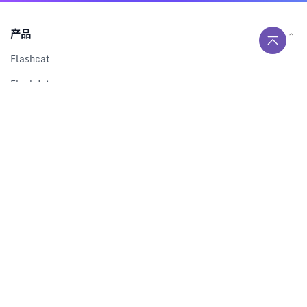
产品
Flashcat
Flashduty
RUM
Nightingale
Categraf
资源
解决方案
产品对比
文档中心
下载中心