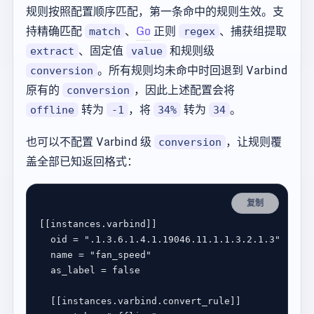
规则按照配置顺序匹配，第一条命中的规则生效。支
持精确匹配
、
Go
正则
、捕获组提取
match
regex
、固定值
和规则级
extract
value
。所有规则均未命中时回退到 Varbind
conversion
原有的
，因此上述配置会将
conversion
转为
，将
转为
。
offline
-1
34%
34
也可以不配置 Varbind 级
，让规则覆
conversion
盖全部已知返回格式：
复制
[[
instances
.
varbind
oid
 = 
".1.3.6.1.4.1.19046.11.1.1.3.2.1.3"
name
 = 
"fan_speed"
as_label
 = 
false
  [[
instances
.
varbind
.
convert_rule