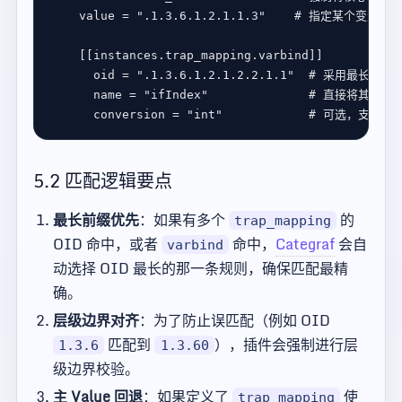
value
 = 
".1.3.6.1.2.1.1.3"
# 指定某个变量的值
    [[
instances
.
trap_mapping
.
varbind
oid
 = 
".1.3.6.1.2.1.2.2.1.1"
# 采用最长前缀
name
 = 
"ifIndex"
# 直接将其转换为名
conversion
 = 
"int"
# 可选，支持和 [
5.2 匹配逻辑要点
最长前缀优先
：如果有多个
的
trap_mapping
OID 命中，或者
命中，
Categraf
会自
varbind
动选择 OID 最长的那一条规则，确保匹配最精
确。
层级边界对齐
：为了防止误匹配（例如 OID
匹配到
），插件会强制进行层
1.3.6
1.3.60
级边界校验。
主 Value 回退
：如果定义了
使
trap_mapping