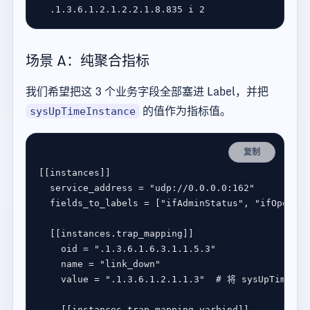
  .1.3.6.1.2.1.2.2.1.8.835 i 
2
场景 A：纯聚合指标
我们希望把这 3 个业务字段全部塞进 Label，并把
的值作为指标值。
sysUpTimeInstance
复制
[[
instances
service_address
 = 
"udp://0.0.0.0:162"
fields_to_labels
 = [
"ifAdminStatus"
, 
"ifOperSta
  [[
instances
.
trap_mapping
oid
 = 
".1.3.6.1.6.3.1.1.5.3"
name
 = 
"link_down"
value
 = 
".1.3.6.1.2.1.1.3"
# 将 sysUpTime
    [[
instances
.
trap_mapping
.
varbind