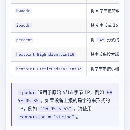
将 6 字节值转成 MA
hwaddr
将 4 字节或 16 字节值
ipaddr
将
形式的字符
percent
34%
将字节串按大端序转
hextoint:BigEndian:uint16
将字节串按小端序转
hextoint:LittleEndian:uint32
适用于原始 4/16 字节 IP，例如
ipaddr
0A
。如果设备上报的是字符串形式的
5F 05 35
IP，例如
，请使用
"10.95.5.53"
。
conversion = "string"