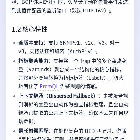
障、BGP 邻居断开）时，设备会主动将告警事件发送
到此插件配置的监听端口（默认 UDP 162）。
1.2 核心特性
全版本支持
：支持 SNMPv1、v2c、v3。对于
v3，支持认证和加密（AuthPriv）。
指标聚合能力
：支持将一个 Trap 中的多个离散变
量（Varbinds）聚合成一个结构化的核心指标，
并将部分变量转换为指标标签（Labels），极大
地简化了
PromQL
告警规则的编写。
上下文继承（Dispersed Fallback）
：未被聚合规
则消耗的变量会自动作为独立指标散落，且会自动
继承已提取的公共上下文标签，确保不丢失任何现
场数据。
最长前缀匹配
：在处理复杂的 OID 匹配时，遵循
“最长前缀优先”原则，并且强制进行层级边界对