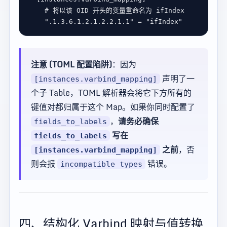
# 将以该 OID 开头的变量重命名为 ifIndex
".1.3.6.1.2.1.2.2.1.1"
 = 
"ifIndex"
注意 (TOML 配置陷阱)
：因为
声明了一
[instances.varbind_mapping]
个子 Table，TOML 解析器会将它下方所有的
键值对都归属于这个 Map。如果你同时配置了
，
请务必确保
fields_to_labels
写在
fields_to_labels
之前
，否
[instances.varbind_mapping]
则会报
错误。
incompatible types
四、结构化 Varbind 映射与值转换