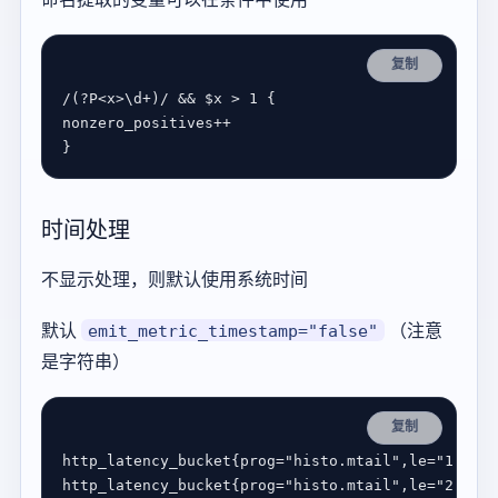
复制
/
(
?
P
<
x
>
\
d
+
)
/
&&
$
x
 > 
1
nonzero_positives
++
时间处理
不显示处理，则默认使用系统时间
默认
（注意
emit_metric_timestamp="false"
是字符串）
复制
http_latency_bucket
{
prog
=
"histo.mtail"
,
le
=
"1"
} 
0
http_latency_bucket
{
prog
=
"histo.mtail"
,
le
=
"2"
} 
0