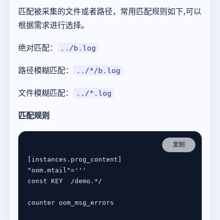
匹配被采集的文件或者路径，常用匹配规则如下,可以
根据需求进行选择。
绝对匹配：
../b.log
路径模糊匹配：
../*/b.log
文件模糊匹配：
../*.log
匹配规则
复制
[
instances
.
prog_content
"oom.mtail"
=
''
'
const
KEY
/
demo
.
*/
counter
oom_msg_errors