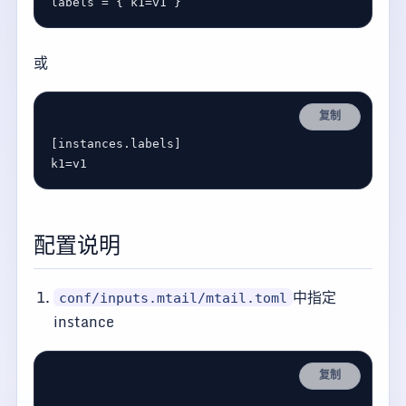
labels
 = { 
k1
=
v1
或
复制
[
instances
.
labels
k1
=
v1
配置说明
中指定
conf/inputs.mtail/mtail.toml
instance
复制