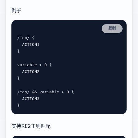
例子
复制
/
foo
/
ACTION1
variable
 > 
0
ACTION2
/
foo
/
&&
variable
 > 
0
ACTION3
支持RE2正则匹配