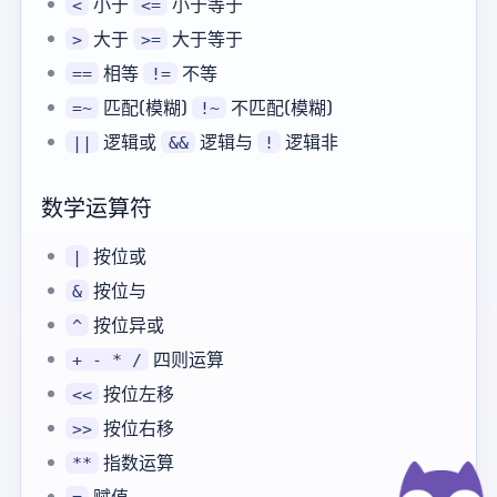
小于
小于等于
<
<=
大于
大于等于
>
>=
相等
不等
==
!=
匹配(模糊)
不匹配(模糊)
=~
!~
逻辑或
逻辑与
逻辑非
||
&&
!
数学运算符
按位或
|
按位与
&
按位异或
^
四则运算
+ - * /
按位左移
<<
按位右移
>>
指数运算
**
赋值