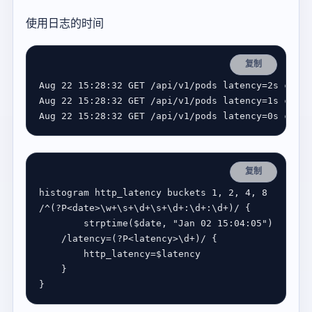
使用日志的时间
复制
Aug
22
15
:
28
:
32
GET
/
api
/
v1
/
pods
latency
=
2
s
code
=
Aug
22
15
:
28
:
32
GET
/
api
/
v1
/
pods
latency
=
1
s
code
=
Aug
22
15
:
28
:
32
GET
/
api
/
v1
/
pods
latency
=
0
s
code
=
复制
histogram http_latency buckets 1, 2, 4, 
8
/^
(
?P<date>
\w
+
\s
+
\d
+
\s
+
\d
+:
\d
+:
\d
+
)
/ 
{
        strptime
(
$date, 
"Jan 02 15:04:05"
)
	/latency
=(
?P<latency>
\d
+
)
/ 
{
		http_latency
=
}
}