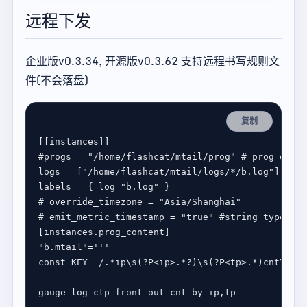
远程下发
企业版v0.3.34, 开源版v0.3.62 支持远程书写规则文
件(不会落盘)
复制
[[
instances
#progs = "/home/flashcat/mtail/prog" # prog dir1
logs
 = [
"/home/flashcat/mtail/logs/*/b.log"
labels
 = { 
log
=
"b.log"
# override_timezone = "Asia/Shanghai"
# emit_metric_timestamp = "true" #string type
[
instances
.
prog_content
"b.mtail"
=