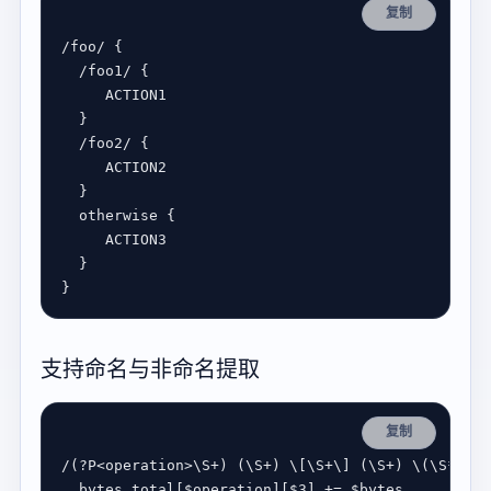
复制
/
foo
/
/
foo1
/
ACTION1
/
foo2
/
ACTION2
otherwise
ACTION3
支持命名与非命名提取
复制
/
(
?
P
<
operation
>
\
S
+
) (
\
S
+
) 
\
[
\
S
+
\
] (
\
S
+
) 
\
(
\
S
*
\
) 
\
bytes_total
[
$
operation
][
$
3
] 
+=
$
bytes