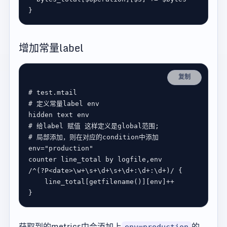
增加常量label
复制
# test.mtail
# 定义常量label env
# 给label 赋值 这样定义是global范围;
# 局部添加，则在对应的condition中添加
env
=
"production"
/^
(
?
P
<
date
>
\w
+
\s
+
\d
+
\s
+
\d
+
:\d
+
:\d
+
)
/
    line_total[getfilename()][env]
++
获取到的metrics中会添加上
的
env=production