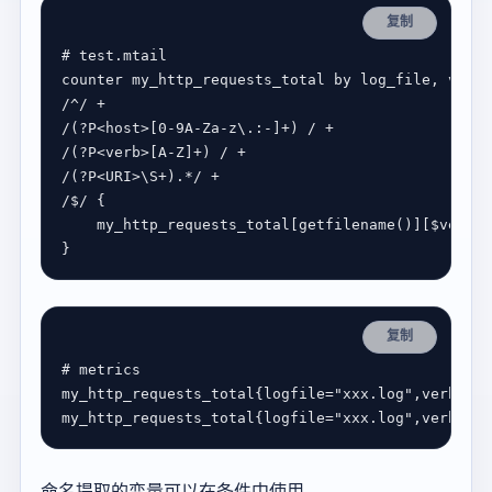
复制
# test.mtail
/^/
+
/
(
?
P
<
host
>
[
0
-
9
A
-
Za
-
z\
.
:
-
]
+
) 
/
+
/
(
?
P
<
verb
>
[A
-
Z]
+
) 
/
+
/
(
?
P
<
URI
>
\S
+
)
.*/
+
/
$
/
    my_http_requests_total[getfilename()][
$
verb]
+
复制
# metrics
my_http_requests_total{logfile
=
"xxx.log"
,verb
=
"GE
my_http_requests_total{logfile
=
"xxx.log"
,verb
=
"PO
命名提取的变量可以在条件中使用