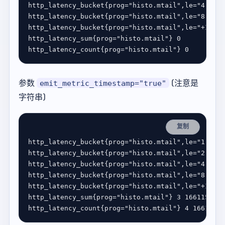
http_latency_bucket
{
prog
=
"histo.mtail"
,
le
=
"4"
} 
0
http_latency_bucket
{
prog
=
"histo.mtail"
,
le
=
"8"
} 
0
http_latency_bucket
{
prog
=
"histo.mtail"
,
le
=
"+Inf"
}
http_latency_sum
{
prog
=
"histo.mtail"
} 
0
http_latency_count
{
prog
=
"histo.mtail"
} 
0
参数
(注意是
emit_metric_timestamp="true"
字符串)
复制
http_latency_bucket
{
prog
=
"histo.mtail"
,
le
=
"1"
} 
1
http_latency_bucket
{
prog
=
"histo.mtail"
,
le
=
"2"
} 
2
http_latency_bucket
{
prog
=
"histo.mtail"
,
le
=
"4"
} 
2
http_latency_bucket
{
prog
=
"histo.mtail"
,
le
=
"8"
} 
2
http_latency_bucket
{
prog
=
"histo.mtail"
,
le
=
"+Inf"
}
http_latency_sum
{
prog
=
"histo.mtail"
} 
3
1661152917
http_latency_count
{
prog
=
"histo.mtail"
} 
4
16611529