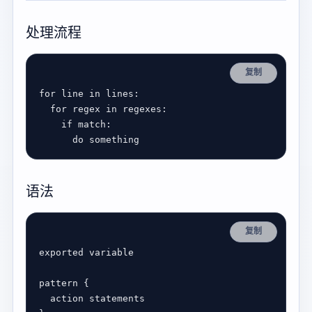
处理流程
复制
for
 line 
in
for
 regex 
in
if
语法
复制
exported
variable
pattern
action
statements