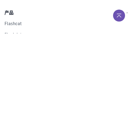
产品
Flashcat
Flashduty
RUM
Nightingale
Categraf
资源
解决方案
产品对比
文档中心
下载中心