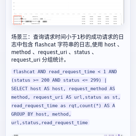
场景三：查询请求时间小于1秒的成功请求的日
志中包含 flashcat 字符串的日志,使用 host 、
method 、request_uri 、status 、
request_uri 分组统计。
flashcat AND read_request_time < 1 AND
(status >= 200 AND status <= 299) |
SELECT host AS host, request_method AS
method, request_uri AS url,status as st,
read_request_time as rqt,count(*) AS A
GROUP BY host, method,
url,status,read_request_time