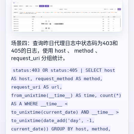
场景四：查询昨日代理日志中状态码为403和
405的日志，使用 host 、 method 、
request_uri 分组统计。
status:403 OR status:405 | SELECT host
AS host, request_method AS method,
request_uri AS url,
from_unixtime(__time__) AS time, count(*)
AS A WHERE __time__ <
to_unixtime(current_date) AND __time__ >
to_unixtime(date_add('day', -1,
current_date)) GROUP BY host, method,