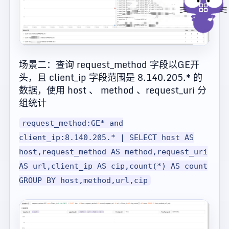
场景二：查询 request_method 字段以GE开
头，且 client_ip 字段范围是 8.140.205.* 的
数据，使用 host 、 method 、request_uri 分
组统计
request_method:GE* and
client_ip:8.140.205.* | SELECT host AS
host,request_method AS method,request_uri
AS url,client_ip AS cip,count(*) AS count
GROUP BY host,method,url,cip