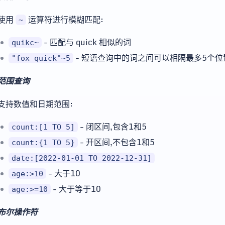
使用
运算符进行模糊匹配:
~
- 匹配与 quick 相似的词
quikc~
- 短语查询中的词之间可以相隔最多5个位
"fox quick"~5
范围查询
支持数值和日期范围:
- 闭区间,包含1和5
count:[1 TO 5]
- 开区间,不包含1和5
count:{1 TO 5}
date:[2022-01-01 TO 2022-12-31]
- 大于10
age:>10
- 大于等于10
age:>=10
布尔操作符