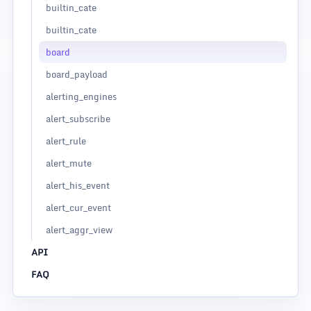
builtin_cate
builtin_cate
board
board_payload
alerting_engines
alert_subscribe
alert_rule
alert_mute
alert_his_event
alert_cur_event
alert_aggr_view
API
FAQ