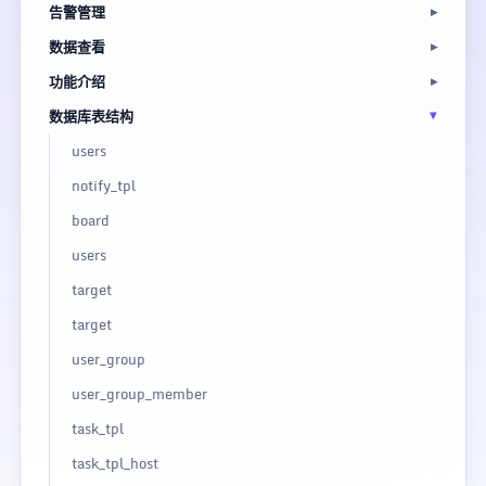
告警管理
数据查看
功能介绍
数据库表结构
users
notify_tpl
board
users
target
target
user_group
user_group_member
task_tpl
task_tpl_host