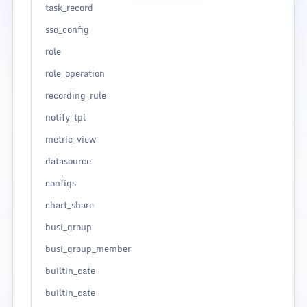
task_record
sso_config
role
role_operation
recording_rule
notify_tpl
metric_view
datasource
configs
chart_share
busi_group
busi_group_member
builtin_cate
builtin_cate