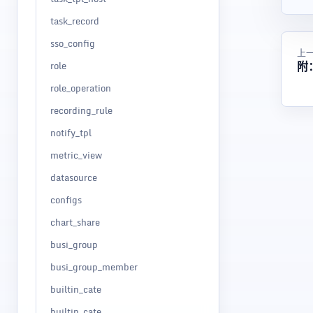
task_record
sso_config
上
附
role
role_operation
recording_rule
notify_tpl
metric_view
datasource
configs
chart_share
busi_group
busi_group_member
builtin_cate
builtin_cate