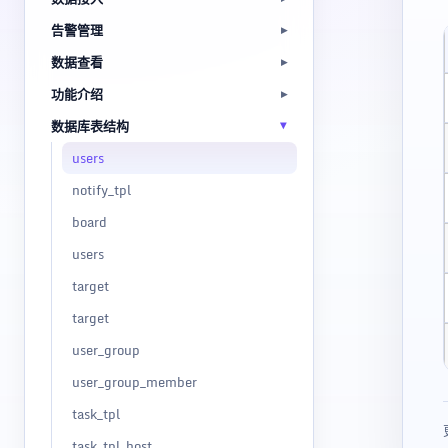
告警管理
数据查看
功能介绍
数据库表结构
users
notify_tpl
board
users
target
target
user_group
user_group_member
task_tpl
task_tpl_host