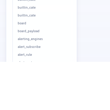
builtin_cate
builtin_cate
board
board_payload
alerting_engines
alert_subscribe
alert_rule
alert_mute
alert_his_event
alert_cur_event
alert_aggr_view
API
FAQ
探索 Flashcat 全栈可观测性