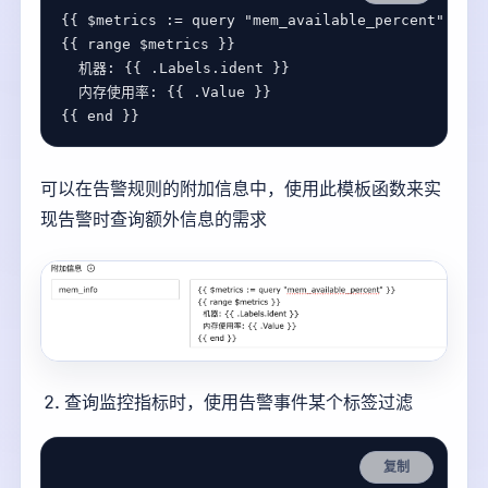
{{ 
$
metrics
:=
query
"mem_available_percent"
{{ 
range
$
metrics
机器
: {{ .
Labels
.
ident
内存使用率
: {{ .
Value
{{ 
end
可以在告警规则的附加信息中，使用此模板函数来实
现告警时查询额外信息的需求
查询监控指标时，使用告警事件某个标签过滤
复制