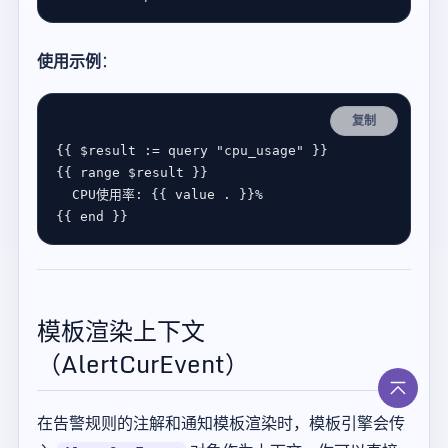
使用示例
：
复制
{{ 
$
result
:=
query
"cpu_usage"
{{ 
range
$
result
CPU
使用率
: {{ 
value
 . }}
%
{{ 
end
模板渲染上下文
（AlertCurEvent）
在告警规则的注解和通知模板渲染时，模板引擎会传