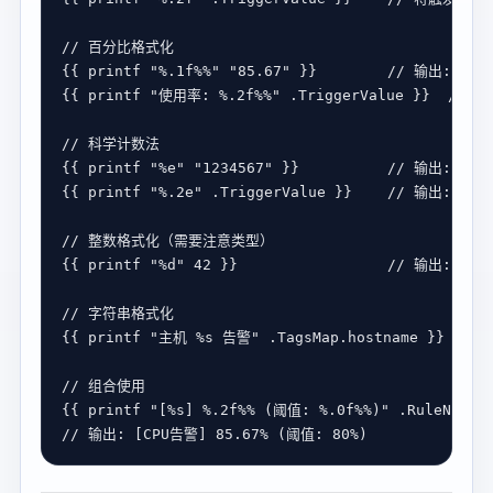
{{ 
printf
"%.1f%%"
"85.67"
 }}        
{{ 
printf
"使用率: %.2f%%"
 .
TriggerValue
 }}  
{{ 
printf
"%e"
"1234567"
 }}          
{{ 
printf
"%.2e"
 .
TriggerValue
 }}    
{{ 
printf
"%d"
42
 }}                 
{{ 
printf
"主机 %s 告警"
 .
TagsMap
.
hostname
 }}  
{{ 
printf
"[%s] %.2f%% (阈值: %.0f%%)"
 .
RuleName
 