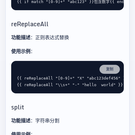
{{ 
if
match
"[0-9]+"
"abc123"
 }}
包含数字
{{ 
end
reReplaceAll
功能描述
：正则表达式替换
使用示例
：
复制
{{ 
reReplaceAll
"[0-9]+"
"X"
"abc123def456"
 }}  
{{ 
reReplaceAll
"\\s+"
"-"
"hello  world"
 }}    
split
功能描述
：字符串分割
使用示例
：