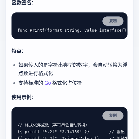
函数签名
：
复制
func
Printf
(
format
string
, 
value
interface
{}) 
str
特点
：
如果传入的是字符串类型的数字，会自动转换为浮
点数进行格式化
支持标准的
Go
格式化占位符
使用示例
：
复制
{{ 
printf
"%.2f"
"3.14159"
 }}        
{{ 
printf
"%.2f"
 .
TriggerValue
 }}    