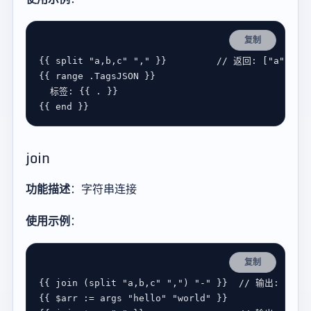
复制
{{ 
split
"a,b,c"
","
 }}         
{{ 
range
 .
TagsJSON
标签
{{ 
end
join
功能描述
：字符串连接
使用示例
：
复制
{{ 
join
 (
split
"a,b,c"
","
) 
"-"
 }}  
{{ 
$
arr
:=
args
"hello"
"world"