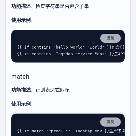
功能描述
：检查字符串是否包含子串
使用示例
：
复制
{{ 
if
contains
"hello world"
"world"
 }}
包含
{{ 
end
{{ 
if
contains
 .
TagsMap
.
service
"api"
 }}
是
API
服务
{
match
功能描述
：正则表达式匹配
使用示例
：
复制
{{ 
if
match
"^prod-.*"
 .
TagsMap
.
env
 }}
生产环境
{{ 
e