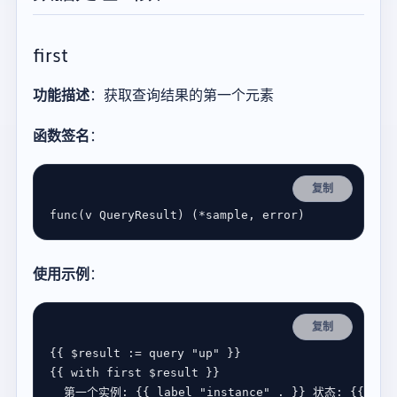
first
功能描述
：获取查询结果的第一个元素
函数签名
：
复制
func
(
v
QueryResult
) (
*
sample
, 
error
使用示例
：
复制
{{ 
$
result
:=
query
"up"
{{ 
with
first
$
result
第一个实例
: {{ 
label
"instance"
 . }} 
状态
: {{ 
val