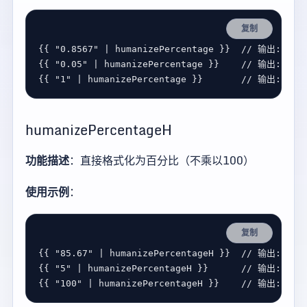
复制
{{ 
"0.8567"
 | 
humanizePercentage
 }}  
{{ 
"0.05"
 | 
humanizePercentage
 }}    
{{ 
"1"
 | 
humanizePercentage
 }}       
humanizePercentageH
功能描述
：直接格式化为百分比（不乘以100）
使用示例
：
复制
{{ 
"85.67"
 | 
humanizePercentageH
 }}  
{{ 
"5"
 | 
humanizePercentageH
 }}      
{{ 
"100"
 | 
humanizePercentageH
 }}    