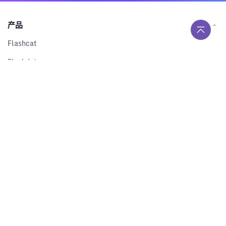
产品
Flashcat
Flashduty
RUM
Nightingale
Categraf
资源
解决方案
产品对比
文档中心
下载中心