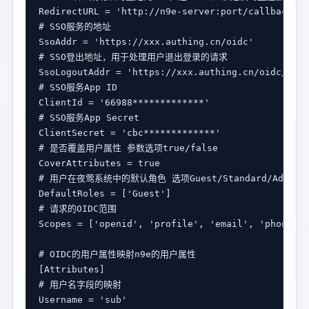
RedirectURL
 = 
'http://n9e-server:port/callback'
# SSO服务的地址
SsoAddr
 = 
'https://xxx.authing.cn/oidc'
# SSO登出地址，用于处理用户退出登录的请求
SsoLogoutAddr
 = 
'https://xxx.authing.cn/oidc/sess
# SSO服务App ID
ClientId
 = 
'66988*************'
# SSO服务App Secret
ClientSecret
 = 
'cbc*************'
# 是否覆盖用户属性 参数选项true/false
CoverAttributes
 = 
true
# 用户在夜莺系统中的默认角色 选项Guest/Standard/Admin
DefaultRoles
 = [
'Guest'
# 请求的OIDC范围
Scopes
 = [
'openid'
, 
'profile'
, 
'email'
, 
'phone'
# OIDC的用户属性映射n9e的用户属性
[
Attributes
# 用户名字段的映射
Username
 = 
'sub'