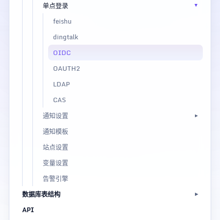
单点登录
feishu
dingtalk
OIDC
OAUTH2
LDAP
CAS
通知设置
通知模板
站点设置
变量设置
告警引擎
数据库表结构
API