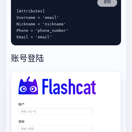
复制
[
Attributes
Username
 = 
'email'
Nickname
 = 
'nickname'
Phone
 = 
'phone_number'
Email
 = 
'email'
账号登陆