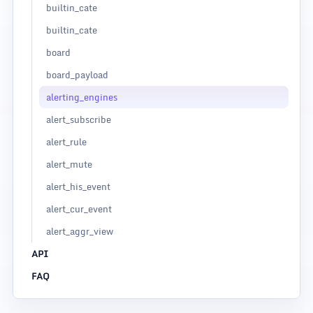
builtin_cate
builtin_cate
board
board_payload
alerting_engines
alert_subscribe
alert_rule
alert_mute
alert_his_event
alert_cur_event
alert_aggr_view
API
FAQ