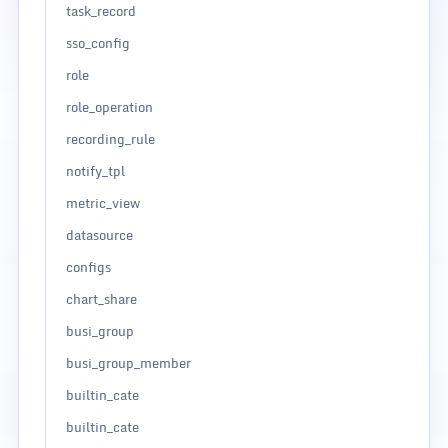
task_record
sso_config
role
role_operation
recording_rule
notify_tpl
metric_view
datasource
configs
chart_share
busi_group
busi_group_member
builtin_cate
builtin_cate