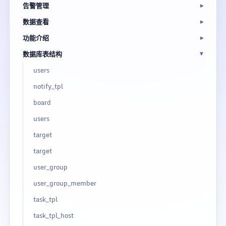
告警管理
数据查看
功能介绍
数据库表结构
users
notify_tpl
board
users
target
target
user_group
user_group_member
task_tpl
task_tpl_host