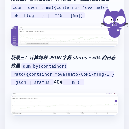
count_over_time({container="evaluate-
loki-flog-1"} |= "401" [5m])
场景三：计算每秒 JSON 字段 status = 404 的日志
数量
sum by(container)
(rate({container="evaluate-loki-flog-1"}
404
| json | status=
[1m]))