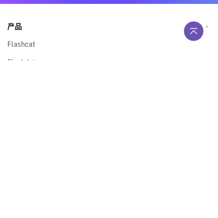
产品
Flashcat
Flashduty
RUM
Nightingale
Categraf
资源
解决方案
产品对比
文档中心
下载中心