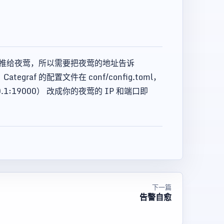
e 协议推给夜莺，所以需要把夜莺的地址告诉
egraf 的配置文件在 conf/config.toml，
0.1:19000） 改成你的夜莺的 IP 和端口即
下一篇
告警自愈