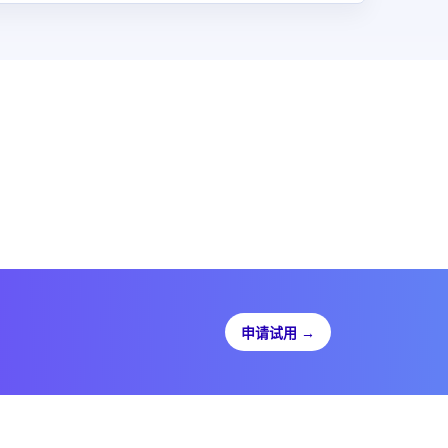
申请试用
→