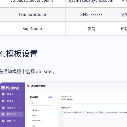
AlibabaCloudEndpoint
dyvmsapi.aliyuncs.com
阿
TemplateCode
SMS_xxxxxx
阿
SignName
夜莺
短
4.模板设置
在通知模版中选择 ali-sms。