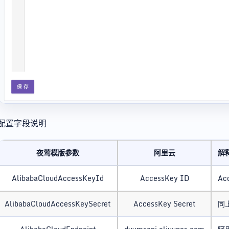
配置字段说明
夜莺模版参数
阿里云
解
AlibabaCloudAccessKeyId
AccessKey ID
Ac
AlibabaCloudAccessKeySecret
AccessKey Secret
同