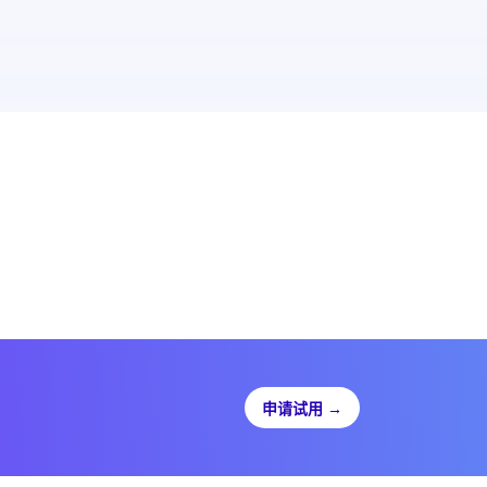
申请试用
→