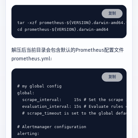
复制
tar -xzf prometheus-
${
VERSION
}
cd prometheus-
${
VERSION
}
解压后当前目录会包含默认的Prometheus配置文件
prometheus.yml:
复制
# my global config
global
scrape_interval
:     
15s
# Set the scrape inter
evaluation_interval
: 
15s
# Evaluate rules every
# scrape_timeout is set to the global default (
# Alertmanager configuration
alerting