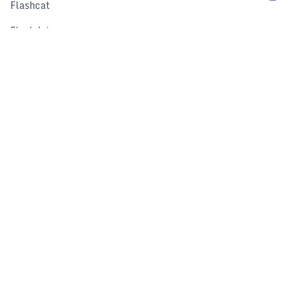
Flashcat
Flashduty
RUM
Nightingale
Categraf
资源
解决方案
产品对比
文档中心
下载中心
视频中心
开发者中心