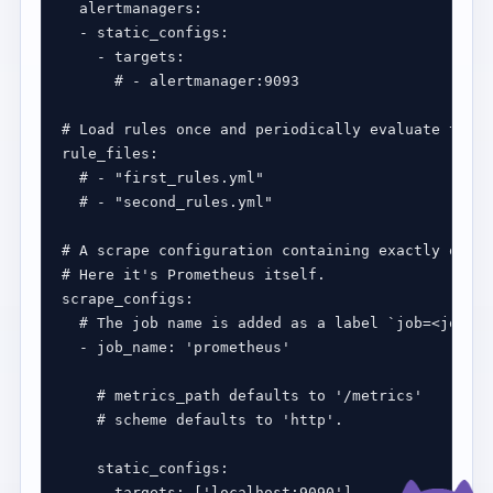
alertmanagers
  - 
static_configs
    - 
targets
# - alertmanager:9093
# Load rules once and periodically evaluate them 
rule_files
# - "first_rules.yml"
# - "second_rules.yml"
# A scrape configuration containing exactly one e
# Here it's Prometheus itself.
scrape_configs
# The job name is added as a label `job=<job_na
  - 
job_name
: 
'prometheus'
# metrics_path defaults to '/metrics'
# scheme defaults to 'http'.
static_configs
    - 
targets
: [
'localhost:9090'