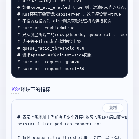
# 企业版的categraf v0.4.9支持
# 如果kube_api_enabled=true 则只过滤Pod内的状态，且
# K8s环境下需要请求apiserver ，这里须设置为true
# 不设置或设置为false则只获取物理机的连接状态
# kube_api_enabled=true
# 只探测监听端口的recvq和sendq, queue_ratio=recvq/se
# 大于等于threshold数据会上报
# queue_ratio_threshold=0.8
# 请求apiserver的client-side限制
# kube_api_request_qps=20
# kube_api_request_burst=50
K8s
环境下的指标
复制
# 表示监听地址上当前有多少个连接(按照监听IP+端口聚合的） 该
netstat_filter_pod_tcp_connections 

# 超过 queue_ratio_threshold时，会产生以下指标 
