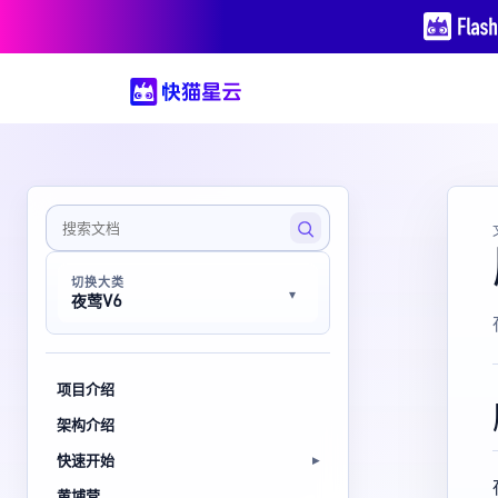
切换大类
夜莺V6
项目介绍
架构介绍
快速开始
黄埔营