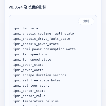
v0.3.44 及以后的指标
复制
ipmi_bmc_info

ipmi_chassis_cooling_fault_state

ipmi_chassis_drive_fault_state

ipmi_chassis_power_state

ipmi_dcmi_power_consumption_watts

ipmi_fan_speed_rpm

ipmi_fan_speed_state

ipmi_power_state

ipmi_power_watts

ipmi_scrape_duration_seconds

ipmi_sel_free_space_bytes

ipmi_sel_logs_count

ipmi_sensor_state

ipmi_sensor_value

ipmi_temperature_celsius
