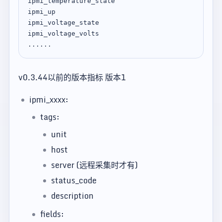
ipmi_temperature_state

ipmi_up

ipmi_voltage_state

ipmi_voltage_volts

v0.3.44以前的版本指标 版本1
ipmi_xxxx:
tags:
unit
host
server (远程采集时才有)
status_code
description
fields: