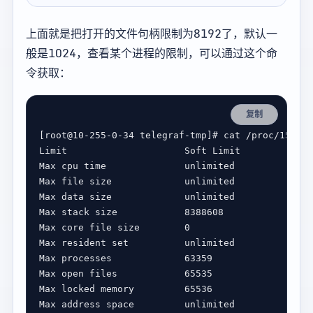
上面就是把打开的文件句柄限制为8192了，默认一
般是1024，查看某个进程的限制，可以通过这个命
令获取：
复制
[
root@10-255-0-34 telegraf-tmp
]
# cat /proc/15451/
Max stack size            
8388608
Max core file size        
0
Max processes             
63359
63
Max open files            
65535
65
Max locked memory         
65536
65