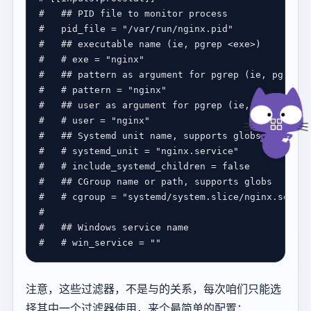
#   ## PID file to monitor process
#   pid_file = "/var/run/nginx.pid"
#   ## executable name (ie, pgrep <exe>)
#   # exe = "nginx"
#   ## pattern as argument for pgrep (ie, pgrep -
#   # pattern = "nginx"
#   ## user as argument for pgrep (ie, pgrep -u <
#   # user = "nginx"
#   ## Systemd unit name, supports globs when in
#   # systemd_unit = "nginx.service"
#   # include_systemd_children = false
#   ## CGroup name or path, supports globs
#   # cgroup = "systemd/system.slice/nginx.servic
#
#   ## Windows service name
#   # win_service = ""
注意，这些过滤器，不是与的关系，每次咱们只能选
择其中一个过滤器使用，来个最简单的配置：