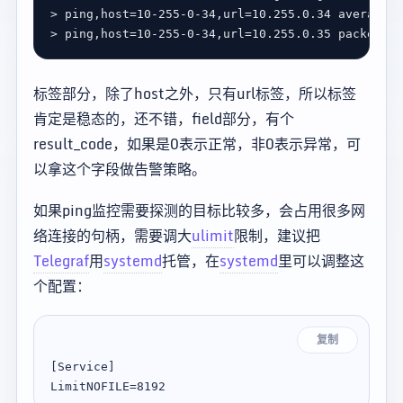
>
ping
,
host
=
10-255-0-34
,
url
=
10.255
.
0.34
average_r
>
ping
,
host
=
10-255-0-34
,
url
=
10.255
.
0.35
packets_r
标签部分，除了host之外，只有url标签，所以标签
肯定是稳态的，还不错，field部分，有个
result_code，如果是0表示正常，非0表示异常，可
以拿这个字段做告警策略。
如果ping监控需要探测的目标比较多，会占用很多网
络连接的句柄，需要调大
ulimit
限制，建议把
Telegraf
用
systemd
托管，在
systemd
里可以调整这
个配置：
复制
[Service]
