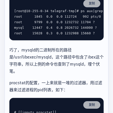
复制
[
root@10-255-0-34 telegraf-tmp
]
# ps aux|grep ibex
root      
1845
  0.0  0.0 
112724
992
 pts/0    S+
root      
9799
  0.0  0.0 
1232732
11704
mysql    
12447
  0.4  0.8 
2026732
144000
 ?      S
root     
15028
  0.3  0.0 
1232988
15660
巧了，mysqld的二进制所在的路径
是/usr/libexec/mysqld，这个路径中包含了ibex这个
字符串，所以上例的命令也查到了mysqld，埋个伏
笔。
procstat的配置，一上来就是一堆的过滤器，用过滤
器来过滤进程的pid列表，如下：
复制
# [[inputs.procstat]]