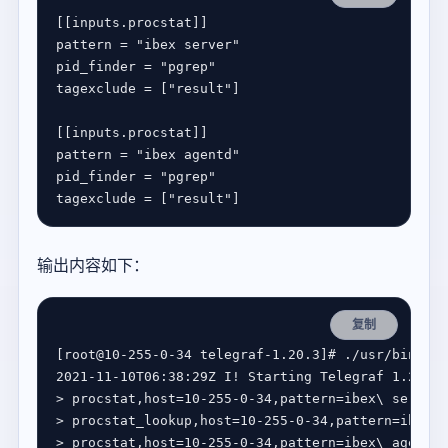
[[
inputs
.
procstat
pattern
 = 
"ibex server"
pid_finder
 = 
"pgrep"
tagexclude
 = [
"result"
[[
inputs
.
procstat
pattern
 = 
"ibex agentd"
pid_finder
 = 
"pgrep"
tagexclude
 = [
"result"
输出内容如下：
复制
[
root@10-255-0-34 telegraf-1.20.3
]
# ./usr/bin/tel
> procstat,host
=
10-255-0-34,pattern
=
ibex
\ 
server,
> procstat_lookup,host
=
10-255-0-34,pattern
=
ibex
\ 
> procstat,host
=
10-255-0-34,pattern
=
ibex
\ 
agentd,