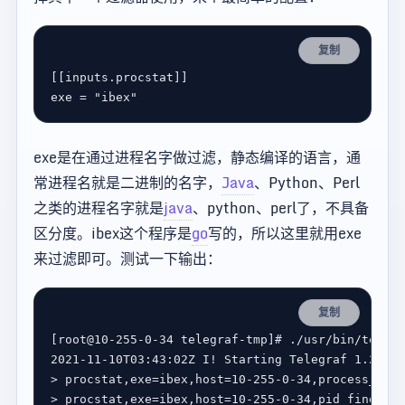
复制
[[
inputs
.
procstat
exe
 = 
"ibex"
exe是在通过进程名字做过滤，静态编译的语言，通
常进程名就是二进制的名字，
Java
、Python、Perl
之类的进程名字就是
java
、python、perl了，不具备
区分度。ibex这个程序是
go
写的，所以这里就用exe
来过滤即可。测试一下输出：
复制
[
root@10-255-0-34 telegraf-tmp
]
# ./usr/bin/telegr
> procstat,exe
=
ibex,host
=
10-255-0-34,process_name
> procstat,exe
=
ibex,host
=
10-255-0-34,pid_finder
=
p