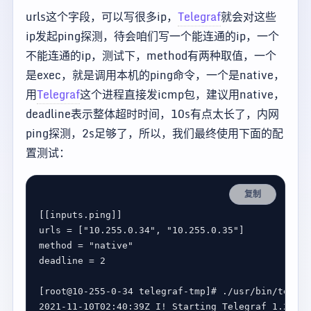
urls这个字段，可以写很多ip，
Telegraf
就会对这些
ip发起ping探测，待会咱们写一个能连通的ip，一个
不能连通的ip，测试下，method有两种取值，一个
是exec，就是调用本机的ping命令，一个是native，
用
Telegraf
这个进程直接发icmp包，建议用native，
deadline表示整体超时时间，10s有点太长了，内网
ping探测，2s足够了，所以，我们最终使用下面的配
置测试：
复制
[[
inputs
.
ping
urls
 = [
"10.255.0.34"
, 
"10.255.0.35"
method
 = 
"native"
deadline
 = 
2
[
root
@
10-255-0-34
telegraf-tmp
]
# ./usr/bin/telegr
2021-11-10T02:40:39Z
I
!
Starting
Telegraf
1.20
.
2