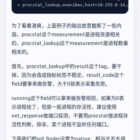
> procstat_lookup,exe
=
ibex,host
=
10-255-0-34,pid_f
为了看着清爽，上面例子的输出故意截断了一些内
容。procstat这个measurement是进程资源相关
的，procstat_lookup这个measurement是进程数量
相关的。
首先，procstat_lookup中的result这个tag，要干
掉，因为会造成指标标签不稳定，result_code这个
field要拿来做告警，大于0就表示采集失败。
running这个field可以拿来做告警规则，如果为0表
示进程挂了，但是一般进程的存活性，建议使用
net_response做端口探测，不要用procstat做进程存
活性判断，除非，某个进程不监听任何端口。
下面我们把pid_finder设置为native，相当于不去调