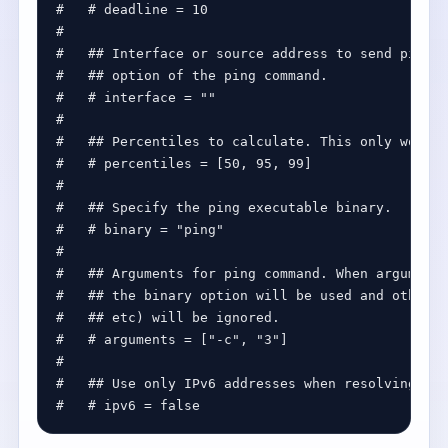
#   # deadline = 10
#
#   ## Interface or source address to send ping f
#   ## option of the ping command.
#   # interface = ""
#
#   ## Percentiles to calculate. This only works 
#   # percentiles = [50, 95, 99]
#
#   ## Specify the ping executable binary.
#   # binary = "ping"
#
#   ## Arguments for ping command. When arguments
#   ## the binary option will be used and other o
#   ## etc) will be ignored.
#   # arguments = ["-c", "3"]
#
#   ## Use only IPv6 addresses when resolving a h
#   # ipv6 = false