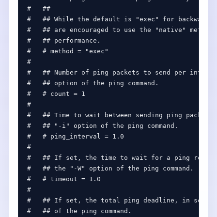
#   ##
#   ## While the default is "exec" for backwards 
#   ## are encouraged to use the "native" method 
#   ## performance.
#   # method = "exec"
#
#   ## Number of ping packets to send per interva
#   ## option of the ping command.
#   # count = 1
#
#   ## Time to wait between sending ping packets 
#   ## "-i" option of the ping command.
#   # ping_interval = 1.0
#
#   ## If set, the time to wait for a ping respon
#   ## the "-W" option of the ping command.
#   # timeout = 1.0
#
#   ## If set, the total ping deadline, in second
#   ## of the ping command.