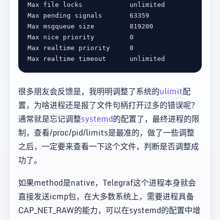
Max pending signals       
63359
63
Max msgqueue size         
819200
81
Max nice priority         
0
0
Max realtime priority     
0
0
很多朋友会反馈是，我明明调整了系统的
ulimit
配
置，为啥进程还是报了文件句柄打开过多的错误呢？
通常就是忘记调整
systemd
的配置了，最终进程的限
制，查看/proc/pid/limits是最准的，做了一些调整
之后，一定要来查看一下这个文件，判断是否调整成
功了。
如果method是native，Telegraf这个进程本身就会
直接发送icmp包，在大多数系统上，需要进程具备
CAP_NET_RAW的能力，可以在systemd的配置中增