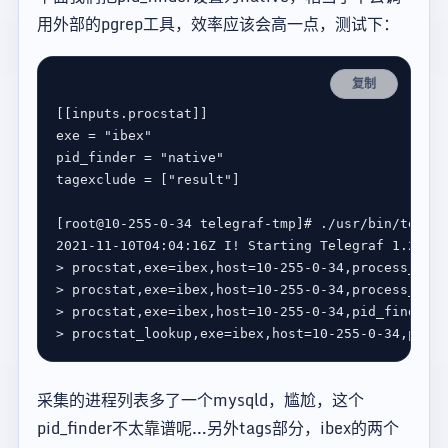
用外部的pgrep工具，效率应该会高一点，测试下：
复制
[[
inputs.procstat
]]
exe 
=
"ibex"
pid_finder 
=
"native"
tagexclude 
=
[
"result"
]
[
root@10-255-0-34 telegraf-tmp
]
# ./usr/bin/telegr
> procstat,exe
=
ibex,host
=
10-255-0-34,process_name
> procstat,exe
=
ibex,host
=
10-255-0-34,process_name
> procstat,exe
=
ibex,host
=
10-255-0-34,pid_finder
=
n
> procstat_lookup,exe
=
ibex,host
=
10-255-0-34,pid_f
采集的进程列表多了一个mysqld，尴尬，这个
pid_finder不太靠谱呢…另外tags部分，ibex的两个