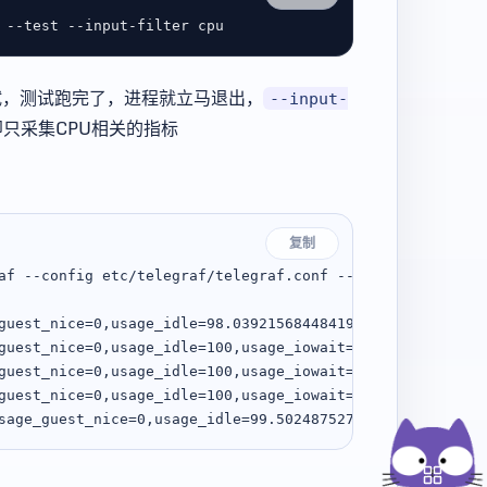
试，测试跑完了，进程就立马退出，
--input-
只采集CPU相关的指标
复制
af --config etc/telegraf/telegraf.conf --test --input-fil
guest_nice=0,usage_idle=98.03921568448419,usage_iowait=0
guest_nice=0,usage_idle=100,usage_iowait=0,usage_irq=0,u
guest_nice=0,usage_idle=100,usage_iowait=0,usage_irq=0,u
guest_nice=0,usage_idle=100,usage_iowait=0,usage_irq=0,u