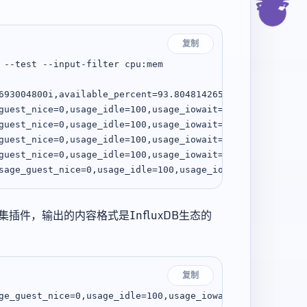
复制
 --test --input-filter cpu:mem

693004800i,available_percent=93.8048142657935,buffered=2
guest_nice=0,usage_idle=100,usage_iowait=0,usage_irq=0,u
guest_nice=0,usage_idle=100,usage_iowait=0,usage_irq=0,u
guest_nice=0,usage_idle=100,usage_iowait=0,usage_irq=0,u
guest_nice=0,usage_idle=100,usage_iowait=0,usage_irq=0,u
插件，输出的内容格式是InfluxDB生态的
复制