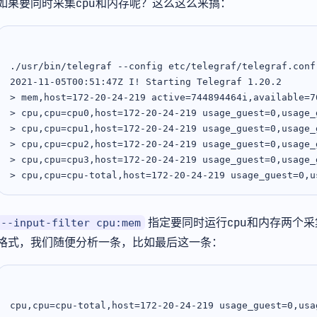
如果要同时采集cpu和内存呢？这么这么来搞：
./usr/bin/telegraf --config etc/telegraf/telegraf.conf
2021-11-05T00:51:47Z I! Starting Telegraf 1.20.2

> mem,host=172-20-24-219 active=744894464i,available=7
> cpu,cpu=cpu0,host=172-20-24-219 usage_guest=0,usage_
> cpu,cpu=cpu1,host=172-20-24-219 usage_guest=0,usage_
> cpu,cpu=cpu2,host=172-20-24-219 usage_guest=0,usage_
> cpu,cpu=cpu3,host=172-20-24-219 usage_guest=0,usage_
指定要同时运行cpu和内存两个采集
--input-filter cpu:mem
格式，我们随便分析一条，比如最后这一条：