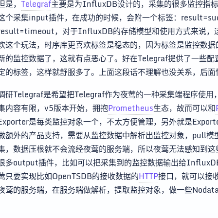
但是，
Telegraf
主要是为InfluxDB设计的，采集的很多监控指标，
这个采集input插件，在成功的时候，会附一个标签：result=s
result=timeout，对于InfluxDB的存储模型和使用方
欢这个玩法，时序库更喜欢标签是稳态的，因为标签是监控数据
新的监控数据了，这就有点恶心了。好在Telegraf提供了一
定的标签，这样就舒服多了。上面这段话不理解也没关系，后面
调研Telegraf是希望把Telegraf作为夜莺的一种采集端程序
集内容有限，v5版本开始，拥抱
Prometheus
生态，故而可以和
Exporter是每类监控对象一个，不太方便管理，另外就是Expor
做额外的产品支持，需要从监控数据中解析出监控对象，pull模型的ex
集，数据压根就不会流经夜莺的服务端，所以夜莺无法感知到这些数
很多output插件，比如可以把采集到的监控数据输出给InfluxDB、O
莺只要实现比如OpenTSDB的接收数据的
HTTP
接口，就可以接收
夜莺的服务端，在服务端做解析，提取监控对象，做一些Noda