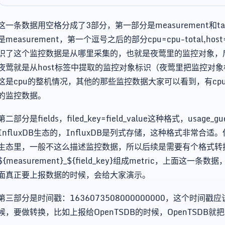
这一条数据用空格分成了3部分，第一部分是measurement和
是measurement，第一个逗号之后的部分cpu=cpu-total,host
识了这个监控数据是从哪里采集的，也就是夜莺里的监控对象，后面
夜莺就是从host标签中提取的监控对象标识（夜莺里把监控对象标识叫i
这是cpu的整机情况，其他的那些监控数据大家可以看到，有cpu=c
的监控数据。
第二部分是fields，filed_key=field_value这种格式，usage_g
InfluxDB生态的，InfluxDB是列式存储，这种格式非常合适。但
生态里，一般不这么描述监控数据，所以后续是需要有个格式转
${measurement}_${field_key}组成metric，上面这
面真正要上报数据的时候，会给大家演示。
第三部分是时间戳：1636073508000000000，这个时
候，要做转换，比如上报给OpenTSDB的时候，OpenTSDB