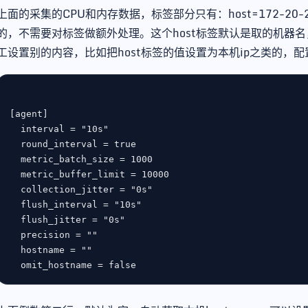
上面的采集的CPU和内存数据，标签部分只有：host=172-20-24
的，不需要对标签做额外处理。这个host标签默认是取的机器名，大家
工设置别的内容，比如把host标签的值设置为本机ip之类的，配
[
agent
interval
 = 
"10s"
round_interval
 = 
true
metric_batch_size
 = 
1000
metric_buffer_limit
 = 
10000
collection_jitter
 = 
"0s"
flush_interval
 = 
"10s"
flush_jitter
 = 
"0s"
precision
 = 
""
hostname
 = 
""
omit_hostname
 = 
false