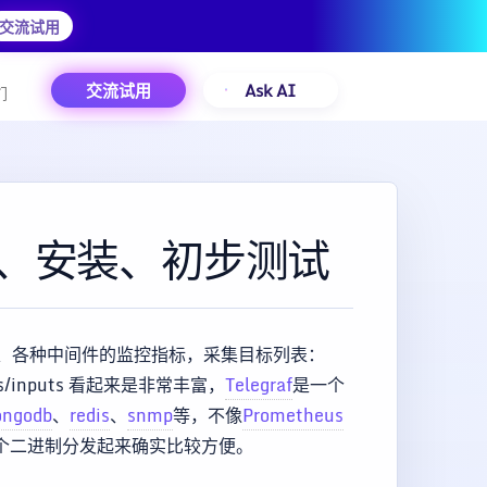
交流试用
交流试用
Ask AI
们
介绍、安装、初步测试
作系统、各种中间件的监控指标，采集目标列表：
plugins/inputs 看起来是非常丰富，
Telegraf
是一个
ngodb
、
redis
、
snmp
等，不像
Prometheus
烦。一个二进制分发起来确实比较方便。