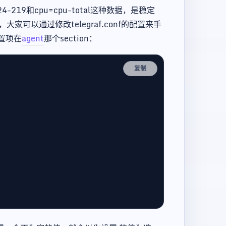
-219和cpu=cpu-total这种数据，是稳定
可以通过修改telegraf.conf的配置来手
置项在
agent
那个section：
复制