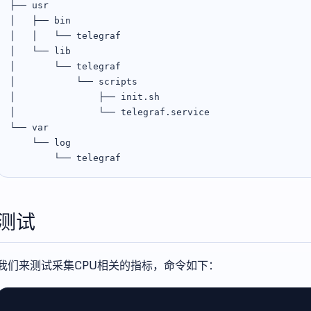
├── usr

│   ├── bin

│   │   └── telegraf

│   └── lib

│       └── telegraf

│           └── scripts

│               ├── init.sh

│               └── telegraf.service

└── var

    └── log

测试
我们来测试采集CPU相关的指标，命令如下：