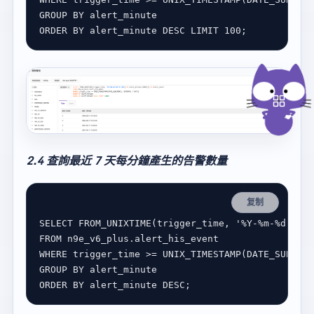
GROUP
BY
ORDER
BY
 alert_minute 
DESC
LIMIT
100
2.4 查詢最近 7 天每分鐘產生的告警數量
复制
SELECT
 FROM_UNIXTIME(trigger_time, 
'%Y-%m-%d %H:%
FROM
WHERE
 trigger_time 
>=
 UNIX_TIMESTAMP(DATE_SUB(NOW
GROUP
BY
ORDER
BY
 alert_minute 
DESC