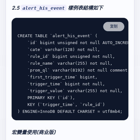
2.5
樣例表結構如下
alert_his_event
复制
CREATE
TABLE
`
alert_his_event
`
`
id
`
 bigint unsigned 
not
null
`
cate
`
 varchar(
128
) 
not
null
`
rule_id
`
 bigint unsigned 
not
null
`
rule_name
`
 varchar(
255
) 
not
null
`
prom_ql
`
 varchar(
8192
) 
not
null
comment
'pro
`
first_trigger_time
`
`
trigger_time
`
 bigint 
not
null
`
trigger_value
`
 varchar(
255
) 
not
null
PRIMARY
KEY
 (
`
id
`
KEY
 (
`
trigger_time
`
, 
`
rule_id
`
) ENGINE
=
InnoDB 
DEFAULT
 CHARSET 
=
宏變量使用(商业版)