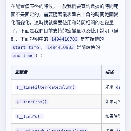
在配置儀表盤的時候，一般我們要查詢數據的時間範
圍不是固定的，需要隨著儀表盤右上角的時間範圍變
化而變化，這時候就需要使用和時間相關的宏變量
了，下面是我們目前支持的宏變量以及使用說明（備
註：下面說明中的
是前端傳的
1494410783
，
是前端傳的
start_time
1494410983
）：
end_time
宏變量
描述
如果
$__timeFilter(dateColumn)
dateCo
如果時間列格
$__timeFrom()
如果時間列格
$__timeTo()
如果
$__unixEpochFilter(dateColumn)
dateCo