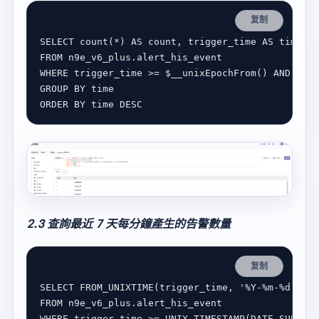
复制
SELECT
count
(
*
) 
AS
count
, trigger_time 
AS
FROM
WHERE
 trigger_time 
>=
$
__unixEpochFrom() 
AND
 trig
GROUP
BY
ORDER
BY
 time 
DESC
2.3 查詢最近 7 天每分鐘產生的告警數量
复制
SELECT
 FROM_UNIXTIME(trigger_time, 
'%Y-%m-%d %H:%
FROM
WHERE
 trigger_time 
>=
 UNIX_TIMESTAMP(DATE_SUB(NOW