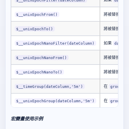
將被替換為當
$__unixEpochFrom()
將被替換為當
$__unixEpochTo()
如果
$__unixEpochNanoFilter(dateColumn)
dateCo
將被替換為當
$__unixEpochNanoFrom()
將被替換為當
$__unixEpochNanoTo()
在
$__timeGroup(dateColumn,'5m')
group by
在
$__unixEpochGroup(dateColumn,'5m')
group by
宏變量使用示例