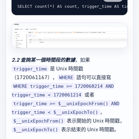
SELECT
count
(
*
) 
AS
count
, trigger_time 
AS
 time 
FR
2.2 查詢某一個時間段的數據
，如果
是 Unix 時間戳
trigger_time
（1720061167），
語句可以直接寫
WHERE
WHERE trigger_time >= 1720060214 AND
或者
trigger_time < 1720061214
trigger_time >= $__unixEpochFrom() AND
，
trigger_time < $__unixEpochTo()
表示開始的 Unix 時間戳，
$__unixEpochFrom()
表示結束的 Unix 時間戳。
$__unixEpochTo()