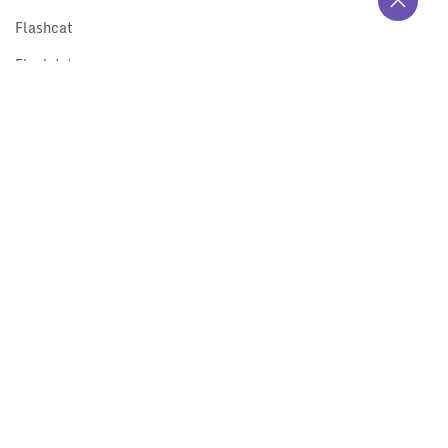
Flashcat
Flashduty
RUM
Nightingale
Categraf
资源
解决方案
产品对比
文档中心
下载中心
视频中心