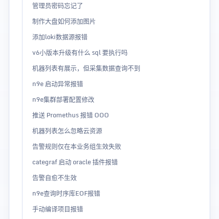
管理员密码忘记了
制作大盘如何添加图片
添加loki数据源报错
v6小版本升级有什么 sql 要执行吗
机器列表有展示，但采集数据查询不到
n9e 启动异常报错
n9e集群部署配置修改
推送 Promethus 报错 OOO
机器列表怎么忽略云资源
告警规则仅在本业务组生效失败
categraf 启动 oracle 插件报错
告警自愈不生效
n9e查询时序库EOF报错
手动编译项目报错