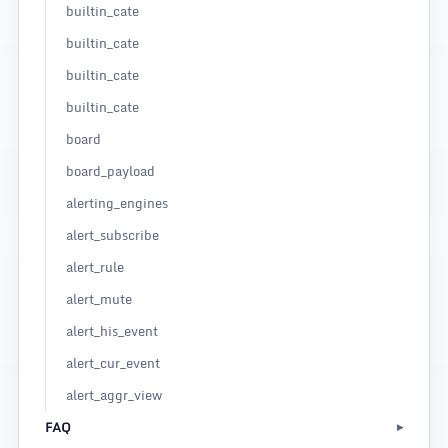
builtin_cate
builtin_cate
builtin_cate
builtin_cate
board
board_payload
alerting_engines
alert_subscribe
alert_rule
alert_mute
alert_his_event
alert_cur_event
alert_aggr_view
FAQ