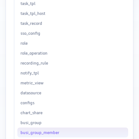
task_tpl
task_tpl_host
task_record
sso_config
role
role_operation
recording_rule
notify_tpl
metric_view
datasource
configs
chart_share
busi_group
busi_group_member