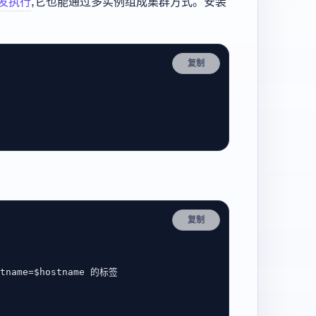
下发执行
,它也能通过多实例组成集群方式。安装
：
复制
复制
me=$hostname 的标签