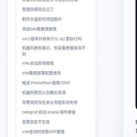
管理员密码忘记了
制作大盘如何添加图片
添加loki数据源报错
v6小版本升级有什么 sql 要执行吗
机器列表有展示，但采集数据查询不
到
n9e 启动异常报错
n9e集群部署配置修改
推送 Promethus 报错 OOO
机器列表怎么忽略云资源
告警规则仅在本业务组生效失败
categraf 启动 oracle 插件报错
告警自愈不生效
n9e查询时序库EOF报错