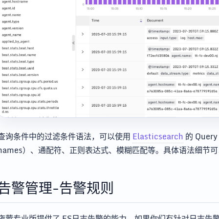
查询条件中的过滤条件语法，可以使用
Elasticsearch
的 Quer
names）、通配符、正则表达式、模糊匹配等。具体语法细节
告警管理-告警规则
夜莺专业版提供了 ES日志告警的能力，如果你们有针对日志告