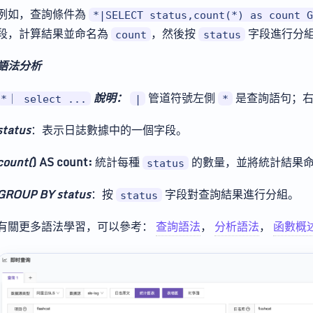
例如，查詢條件為
*|SELECT status,count(*) as count 
段，計算結果並命名為
，然後按
字段進行分
count
status
語法分析
說明：
管道符號左側
是查詢語句；
*｜ select ...
|
*
status
：表示日誌數據中的一個字段。
count(
) AS count:
統計每種
的數量，並將統計結果
status
GROUP BY status
：按
字段對查詢結果進行分組。
status
有關更多語法學習，可以參考：
查詢語法
，
分析語法
，
函數概