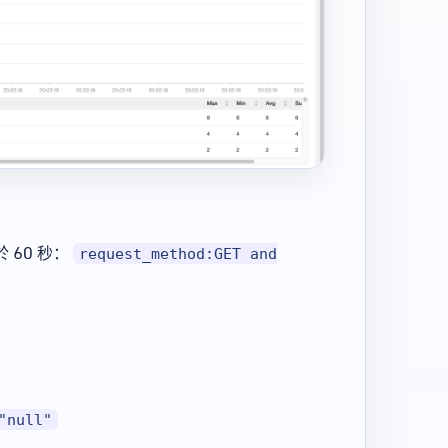
 60 秒：
request_method:GET and
"null"