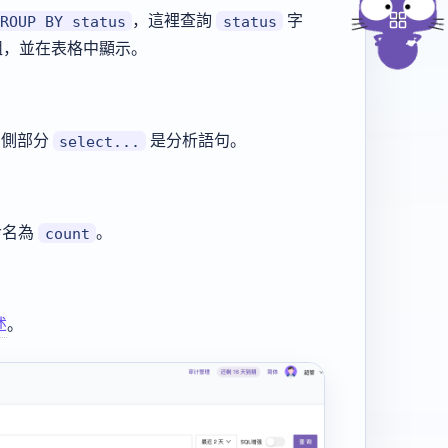
，這裡查詢
字
GROUP BY status
status
組，並在表格中顯示。
右側部分
是分析語句。
select...
命名為
。
count
述
。