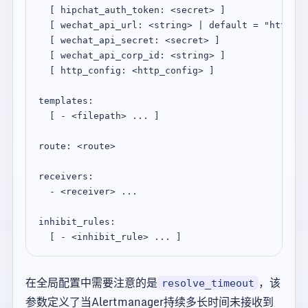
  [ hipchat_auth_token: <secret> ]

  [ wechat_api_url: <string> | default = "https:/
  [ wechat_api_secret: <secret> ]

  [ wechat_api_corp_id: <string> ]

  [ http_config: <http_config> ]

templates:

  [ - <filepath> ... ]

route: <route>

receivers:

  - <receiver> ...

inhibit_rules:

在全局配置中需要注意的是
，该
resolve_timeout
参数定义了当Alertmanager持续多长时间未接收到