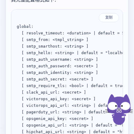
复制
global:

  [ resolve_timeout: <duration> | default = 5m ]

  [ smtp_from: <tmpl_string> ] 

  [ smtp_smarthost: <string> ] 

  [ smtp_hello: <string> | default = "localhost" 
  [ smtp_auth_username: <string> ]

  [ smtp_auth_password: <secret> ]

  [ smtp_auth_identity: <string> ]

  [ smtp_auth_secret: <secret> ]

  [ smtp_require_tls: <bool> | default = true ]

  [ slack_api_url: <secret> ]

  [ victorops_api_key: <secret> ]

  [ victorops_api_url: <string> | default = "http
  [ pagerduty_url: <string> | default = "https://
  [ opsgenie_api_key: <secret> ]

  [ opsgenie_api_url: <string> | default = "https
  [ hipchat_api_url: <string> | default = "https: