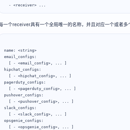
每一个receiver具有一个全局唯一的名称，并且对应一个或者
name: <string>

email_configs:

  [ - <email_config>, ... ]

hipchat_configs:

  [ - <hipchat_config>, ... ]

pagerduty_configs:

  [ - <pagerduty_config>, ... ]

pushover_configs:

  [ - <pushover_config>, ... ]

slack_configs:

  [ - <slack_config>, ... ]

opsgenie_configs:

  [ - <opsgenie_config>, ... ]
