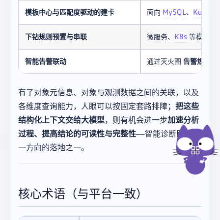
模板中心与匹配度驱动的建卡
面向
MySQL
、
Kuberne
下钻规则预置与串联
微服务、
K8s
等模板生
智能告警联动
通过灭火图
告警规则
与
有了对象元信息、对象与观测数据之间的关联，以及
各维度查询能力，人眼可以按固定套路排障；
把这些
结构化上下文交给大模型
，则有机会进一步
加速分析
过程、提高结论的可读性与完整性
——智能诊断即是这
一方向的落地之一。
核心术语（与平台一致）