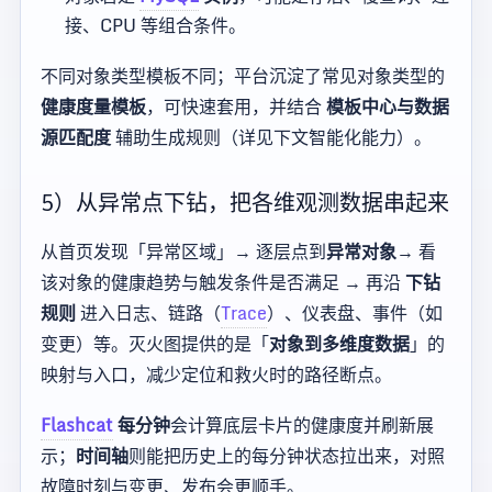
接、CPU 等组合条件。
不同对象类型模板不同；平台沉淀了常见对象类型的
健康度量模板
，可快速套用，并结合
模板中心与数据
源匹配度
辅助生成规则（详见下文智能化能力）。
5）从异常点下钻，把各维观测数据串起来
从首页发现「异常区域」→ 逐层点到
异常对象
→ 看
该对象的健康趋势与触发条件是否满足 → 再沿
下钻
规则
进入日志、链路（
Trace
）、仪表盘、事件（如
变更）等。灭火图提供的是「
对象到多维度数据
」的
映射与入口，减少定位和救火时的路径断点。
Flashcat
每分钟
会计算底层卡片的健康度并刷新展
示；
时间轴
则能把历史上的每分钟状态拉出来，对照
故障时刻与变更、发布会更顺手。