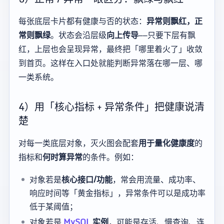
每张底层卡片都有健康与否的状态：
异常则飘红，正
常则飘绿
。状态会沿层级
向上传导
——只要下层有飘
红，上层也会呈现异常，最终把「哪里着火了」收敛
到首页。这样在入口处就能判断异常落在哪一层、哪
一类系统。
4）用「核心指标 + 异常条件」把健康说清
楚
对每一类底层对象，灭火图会配套
用于量化健康度
的
指标和
何时算异常
的条件。例如：
对象若是
核心接口/功能
，常会用流量、成功率、
响应时间等「黄金指标」，异常条件可以是成功率
低于某阈值；
对象若是
MySQL
实例
，可能是存活、慢查询、连