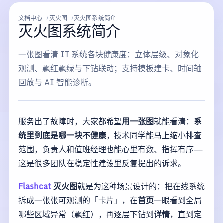
文档中心
灭火图
灭火图系统简介
灭火图系统简介
一张图看清 IT 系统各块健康度：立体层级、对象化
观测、飘红飘绿与下钻联动；支持模板建卡、时间轴
回放与 AI 智能诊断。
服务出了故障时，大家都希望
用一张图
就能看清：
系
统里到底是哪一块不健康
，技术同学能马上缩小排查
范围，负责人和值班经理也能心里有数、指挥有序——
这是很多团队在稳定性建设里反复提出的诉求。
Flashcat
灭火图
就是为这种场景设计的：把在线系统
拆成一张张可观测的「卡片」，在
首页
一眼看到全局
哪些区域异常（飘红），再逐层下钻到
详情
，直到定