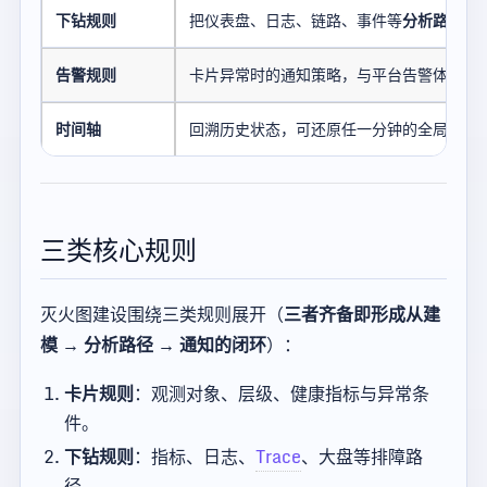
下钻规则
把仪表盘、日志、链路、事件等
分析路径
挂
告警规则
卡片异常时的通知策略，与平台告警体系衔
时间轴
回溯历史状态，可还原任一分钟的全局视图
三类核心规则
灭火图建设围绕三类规则展开（
三者齐备即形成从建
模 → 分析路径 → 通知的闭环
）：
卡片规则
：观测对象、层级、健康指标与异常条
件。
下钻规则
：指标、日志、
Trace
、大盘等排障路
径。