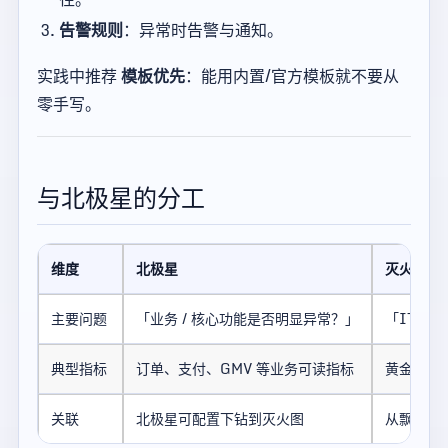
告警规则
：异常时告警与通知。
实践中推荐
模板优先
：能用内置/官方模板就不要从
零手写。
与北极星的分工
维度
北极星
灭火图
主要问题
「业务 / 核心功能是否明显异常？」
「IT 
典型指标
订单、支付、GMV 等业务可读指标
黄金指标
关联
北极星可配置下钻到灭火图
从飘红对