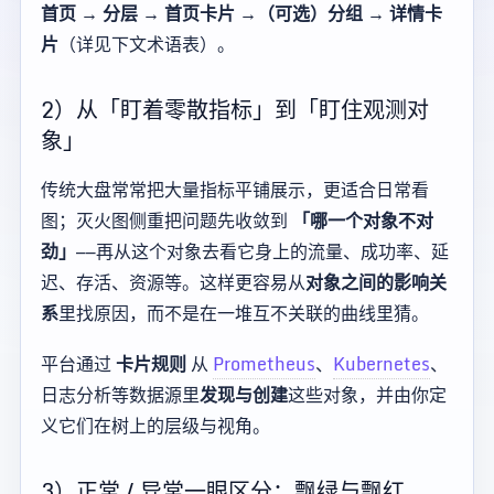
首页 → 分层 → 首页卡片 →（可选）分组 → 详情卡
片
（详见下文术语表）。
2）从「盯着零散指标」到「盯住观测对
象」
传统大盘常常把大量指标平铺展示，更适合日常看
图；灭火图侧重把问题先收敛到
「哪一个对象不对
劲」
——再从这个对象去看它身上的流量、成功率、延
迟、存活、资源等。这样更容易从
对象之间的影响关
系
里找原因，而不是在一堆互不关联的曲线里猜。
平台通过
卡片规则
从
Prometheus
、
Kubernetes
、
日志分析等数据源里
发现与创建
这些对象，并由你定
义它们在树上的层级与视角。
3）正常 / 异常一眼区分：飘绿与飘红