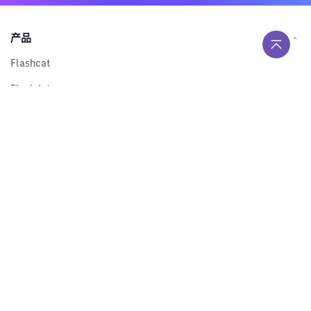
产品
Flashcat
Flashduty
RUM
Nightingale
Categraf
资源
解决方案
产品对比
文档中心
下载中心