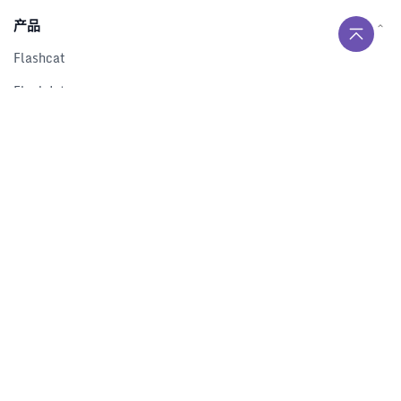
产品
Flashcat
Flashduty
RUM
Nightingale
Categraf
资源
解决方案
产品对比
文档中心
下载中心