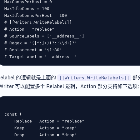
MaxConnsPerHost
 = 
0
MaxIdleConns
 = 
100
MaxIdleConnsPerHost
 = 
100
# [[Writers.WriteRelabels]]
# Action = "replace"
# SourceLabels = ["__address__"]
# Regex = "([^:]+)(?::\\d+)?"
# Replacement = "$1:80"
# TargetLabel = "__address__"
relabel 的逻辑就是上面的
部
[[Writers.WriteRelabels]]
Writer 可以配置多个 Relabel 逻辑，Action 部分支持如下选项
const
Replace
Action
 = 
"replace"
Keep
Action
 = 
"keep"
Drop
Action
 = 
"drop"