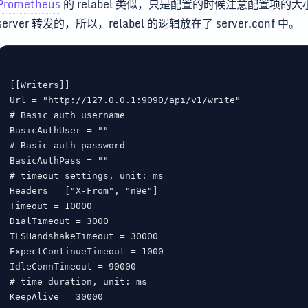
Prometheus
的 relabel 类似，只是配置的时候注意配置项的大小
server 转发的，所以，relabel 的逻辑放在了 server.conf 中。
[[
Writers
Url
 = 
"http://127.0.0.1:9090/api/v1/write"
# Basic auth username
BasicAuthUser
 = 
""
# Basic auth password
BasicAuthPass
 = 
""
# timeout settings, unit: ms
Headers
 = [
"X-From"
, 
"n9e"
Timeout
 = 
10000
DialTimeout
 = 
3000
TLSHandshakeTimeout
 = 
30000
ExpectContinueTimeout
 = 
1000
IdleConnTimeout
 = 
90000
# time duration, unit: ms
KeepAlive
 = 
30000