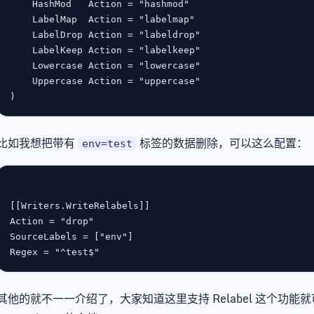
HashMod
Action
 = 
"hashmod"
LabelMap
Action
 = 
"labelmap"
LabelDrop
Action
 = 
"labeldrop"
LabelKeep
Action
 = 
"labelkeep"
Lowercase
Action
 = 
"lowercase"
Uppercase
Action
 = 
"uppercase"
比如我想把带有
标签的数据删除，可以这么配置：
env=test
[[
Writers
.
WriteRelabels
Action
 = 
"drop"
SourceLabels
 = [
"env"
Regex
 = 
"^test$"
其他的就不一一介绍了，大家知道这里支持 Relabel 这个功能就可