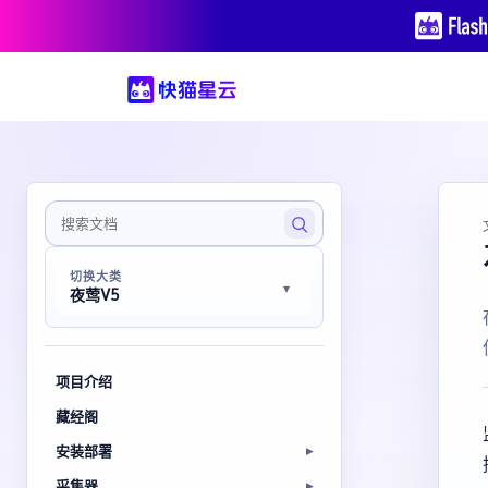
切换大类
夜莺V5
项目介绍
藏经阁
安装部署
采集器