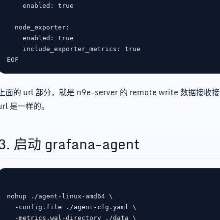
EOF
上面的 url 部分，就是 n9e-server 的 remote write 
url 是一样的。
3. 启动 grafana-agent
nohup ./agent-linux-amd64 
  -config.file ./agent-cfg.yaml 
  -metrics.wal-directory ./data 