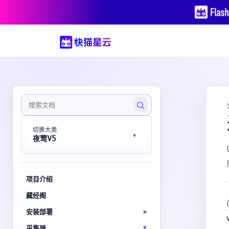
切换大类
夜莺V5
项目介绍
藏经阁
安装部署
采集器