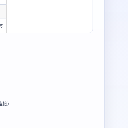
签
连接）