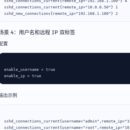
sshd_connections_current{remote_ip="192.168.1.100"} 4

sshd_connections_current{remote_ip="10.0.0.50"} 1

场景 4：用户名和远程 IP 双标签
配置
enable_username
 = 
true
enable_ip
 = 
true
输出示例
sshd_connections_current{username="admin",remote_ip="19
sshd_connections_current{username="root",remote_ip="10.