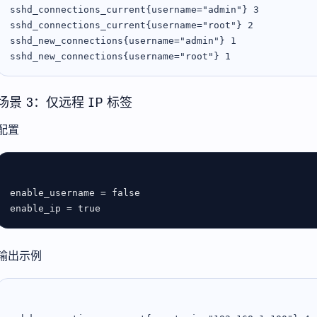
sshd_connections_current{username="admin"} 3

sshd_connections_current{username="root"} 2

sshd_new_connections{username="admin"} 1

场景 3：仅远程 IP 标签
配置
enable_username
 = 
false
enable_ip
 = 
true
输出示例