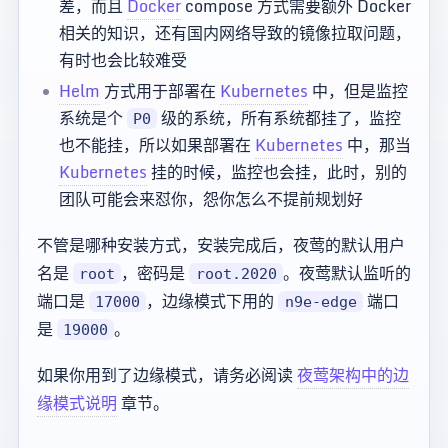
差，而且
Docker
compose 方式需要额外 Docker
相关的知识，还有国内网络导致的镜像拉取问题，
有时也会比较难受
Helm
方式用于部署在
Kubernetes
中，但是监控
系统是个
级的系统，所有系统都挂了，监控
P0
也不能挂，所以如果部署在
Kubernetes
中，那当
Kubernetes
挂的时候，监控也会挂，此时，别的
团队可能会来怼你，怨你怎么不提前规划好
不管是哪种安装方式，安装完成后，夜莺的默认用户
名是
，密码是
。夜莺默认监听的
root
root.2020
端口是
，边缘模式下用的
端口
17000
n9e-edge
是
。
19000
如果你用到了边缘模式，请务必阅读
夜莺架构中的边
缘模式说明
章节。