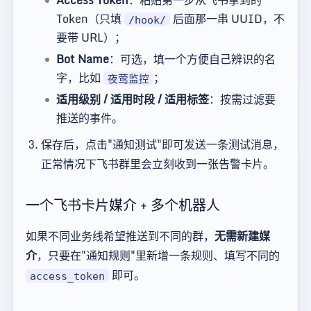
Access Token
：粘贴第一步从飞书拿到的
Token（只填
后面那一串 UUID，不
/hook/
要带 URL）；
Bot Name
：可选，填一个方便自己辨识的名
字，比如
；
夜莺监控
适用级别 / 适用时段 / 适用标签
：按需过滤要
推送的事件。
保存后，点击"通知测试"即可发送一条测试消息，
正常情况下飞书群里会立刻收到一张告警卡片。
一个飞书卡片媒介 + 多个机器人
如果不同业务线希望推送到不同的群，
无需新建媒
介
，只要在"通知规则"里新增一条规则、填写不同的
即可。
access_token