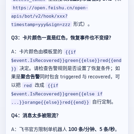
https://open.feishu.cn/open-
apis/bot/v2/hook/xxx?
形式）。
timestamp=yyy&sign=zzz
Q3：卡片颜色一直是红色，恢复事件也不变绿？
A：卡片颜色由模板里的
{{if
$event.IsRecovered}}green{{else}}red{{end
决定。请检查告警规则是否设置了恢复条件；如
}}
果是
聚合告警
同时包含 triggered 与 recovered，可
以把
改成
red
{{if
$event.IsRecovered}}green{{else if
自行定制。
...}}orange{{else}}red{{end}}
Q4：消息太多被限流？
A：飞书官方限制单机器人
100 条/分钟、5 条/秒
。