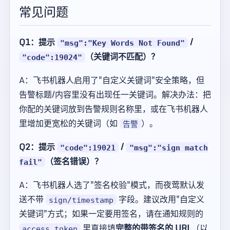
常见问题
Q1：提示
/
"msg":"Key Words Not Found"
（关键词不匹配）？
"code":19024"
A：飞书机器人启用了"自定义关键词"安全策略，但
告警标题/内容里没有出现任一关键词。解决办法：把
你配的关键词放到告警规则名称里，或在飞书机器人
里增加更宽松的关键词（如
）。
告警
Q2：提示
/
"code":19021
"msg":"sign match
（签名错误）？
fail"
A：飞书机器人选了"签名校验"模式，而夜莺默认发
送不带
字段。建议改用"自定义
sign/timestamp
关键词"方式；如果一定要用签名，请在通知规则的
里直接填
完整的带签名的 URL
（以
access_token