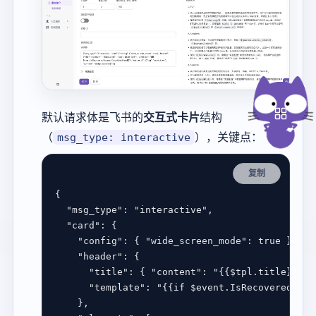
默认请求体是飞书的
交互式卡片
结构
（
），关键点：
msg_type: interactive
复制
"msg_type"
: 
"interactive"
"card"
"config"
: { 
"wide_screen_mode"
: 
true
"header"
"title"
: { 
"content"
: 
"{{$tpl.title}}"
, 
"template"
: 
"{{if $event.IsRecovered}}gr