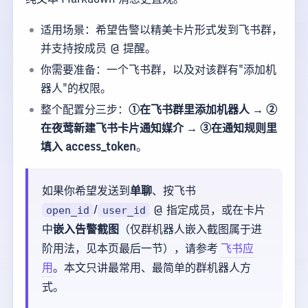
适用场景：希望告警以精美卡片形式发到飞书群，
并支持按成员 @ 提醒。
你需要准备：一个飞书群，以及对该群有"添加机
器人"的权限。
整个配置分三步：
①在飞书群里添加机器人 → ②
在夜莺新建飞书卡片通知媒介 → ③在通知规则里
填入 access_token
。
如果你希望发送到
单聊
、按飞书
/
@ 指定成员，或在卡片
open_id
user_id
中
嵌入告警截图
（仅群机器人嵌入截图属于进
阶用法，见本页最后一节），请参考
飞书应
用
。本文只讲最常用、最简单的群机器人方
式。