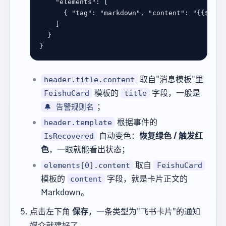
"elements"
      { 
"tag"
: 
"markdown"
, 
"content"
: 
"{{$tpl.
取自"消息模板"里
header.title.content
模板的
字段，一般是
FeishuCard
title
；
🔔 告警规则名
根据事件的
header.template
自动变色：
恢复绿色 / 触发红
IsRecovered
色
，一眼就能看出状态；
取自
elements[0].content
FeishuCard
模板的
字段，就是卡片正文的
content
Markdown。
点击左下角
保存
，一条类型为"飞书卡片"的通知
媒介就建好了。