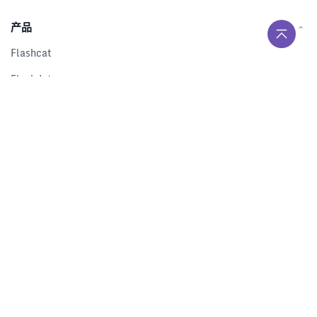
产品
Flashcat
Flashduty
RUM
Nightingale
Categraf
资源
解决方案
产品对比
文档中心
下载中心