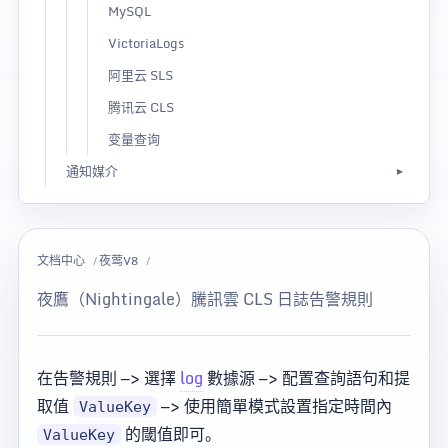
MySQL
VictoriaLogs
阿里云 SLS
腾讯云 CLS
变量查询
通知媒介
文档中心
夜莺V8
夜鷹（Nightingale）騰訊雲 CLS 日誌告警規則
在告警規則 —> 選擇
log
數據源 —> 配置查詢語句和提
取值
—> 使用簡單模式設置指定時間內
ValueKey
的閾值即可。
ValueKey