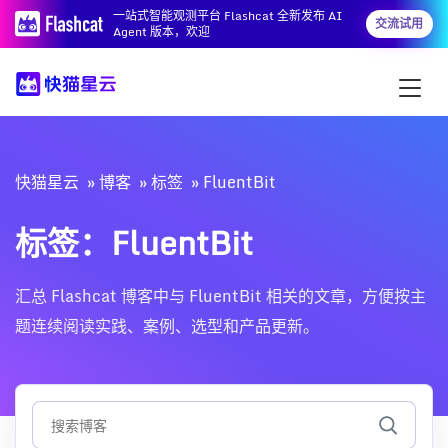
一站式智能观测平台 Flashcat 全新发布 AI
交流试用
Agent 版本，欢迎
快猫星云
博客
标签
FluentBit
标签：FluentBit
汇总 Flashcat 博客中与 FluentBit 相关的文章，方便按主
题连续阅读实践、案例、选型和产品更新。