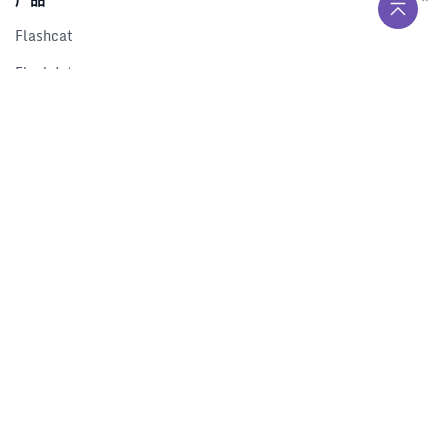
Flashcat
Flashduty
RUM
Nightingale
Categraf
资源
解决方案
产品对比
文档中心
下载中心
视频中心