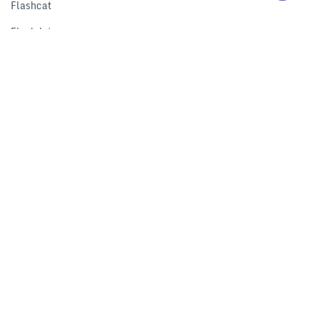
Flashcat
Flashduty
RUM
Nightingale
Categraf
资源
解决方案
产品对比
文档中心
下载中心
视频中心
开发者中心