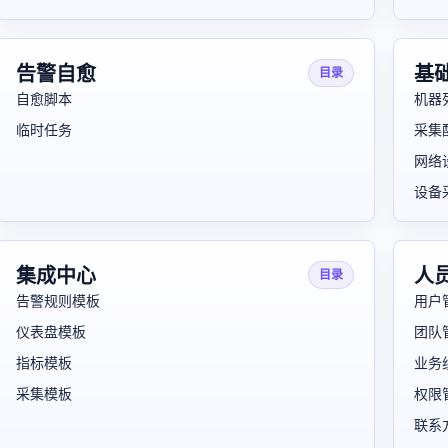
告警自愈
基
目录
自愈脚本
机器
临时任务
采集
网络
设备
集成中心
人
目录
告警规则模板
用户
仪表盘模板
团队
指标模板
业务
采集模板
权限
联系