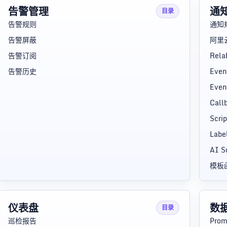
告警管理
通
目录
告警规则
通知
告警屏蔽
阿里
告警订阅
Rel
告警历史
Eve
Eve
Cal
Scr
Labe
AI 
模板
仪表盘
数
目录
巡检报告
Prom