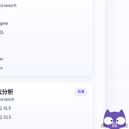
ticsearch
gine
QL
er
ix
志分析
目录
ticserch
 SLS
 CLS