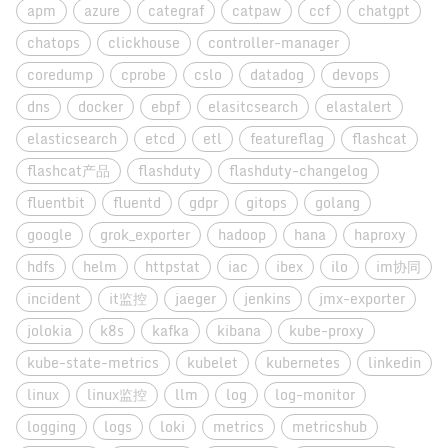
apm
azure
categraf
catpaw
ccf
chatgpt
chatops
clickhouse
controller-manager
coredump
cprobe
cslo
datadog
devops
dns
docker
ebpf
elasitcsearch
elastalert
elasticsearch
etcd
etl
featureflag
flashcat
flashcat产品
flashduty
flashduty-changelog
fluentbit
fluentd
gdpr
gitops
golang
google
grok_exporter
hadoop
hana
haproxy
hdfs
helm
httpstat
iac
ibex
ilo
im协同
incident
it监控
jaeger
jenkins
jmx-exporter
jolokia
k8s
kafka
kibana
kube-proxy
kube-state-metrics
kubelet
kubernetes
linkedin
linux
linux监控
llm
log
log-monitor
logging
logs
loki
metrics
metricshub