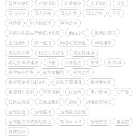
普罗米修斯
企微通知
企业微信
人工智能
日志
日志存储
日志分析
日志告警
日志监控
容器
时序库
时序数据库
事件监控
手把手构建生产级监控系统
他山之石
提问的智慧
通知规则
统一监控
网络可观测性
网络排障
稳定性保障
稳定性方法论
稳定性体系
稳定性体系建设
信创
业务监控
夜莺
夜莺v8
夜莺短信告警
夜莺黄埔营
夜莺监控
夜莺开发者创新论坛
夜莺开源项目
夜莺业务组
夜莺用户案例
医药健康
仪表盘
用户案例
云厂商
云原生监控
云原生组织
运维
运维百家讲坛
运维告警
运维监控
运维监控系统
运维监控系统实战笔记
智能oncall
智能告警
自监控
最佳实践