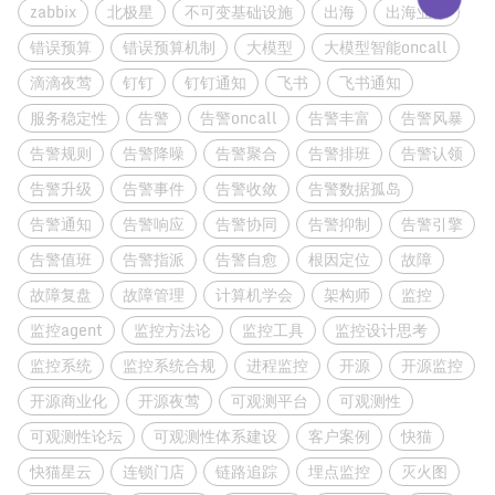
zabbix
北极星
不可变基础设施
出海
出海业务
错误预算
错误预算机制
大模型
大模型智能oncall
滴滴夜莺
钉钉
钉钉通知
飞书
飞书通知
服务稳定性
告警
告警oncall
告警丰富
告警风暴
告警规则
告警降噪
告警聚合
告警排班
告警认领
告警升级
告警事件
告警收敛
告警数据孤岛
告警通知
告警响应
告警协同
告警抑制
告警引擎
告警值班
告警指派
告警自愈
根因定位
故障
故障复盘
故障管理
计算机学会
架构师
监控
监控agent
监控方法论
监控工具
监控设计思考
监控系统
监控系统合规
进程监控
开源
开源监控
开源商业化
开源夜莺
可观测平台
可观测性
可观测性论坛
可观测性体系建设
客户案例
快猫
快猫星云
连锁门店
链路追踪
埋点监控
灭火图