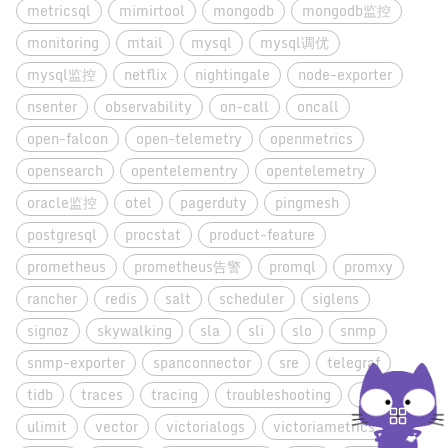
metricsql
mimirtool
mongodb
mongodb监控
monitoring
mtail
mysql
mysql调优
mysql监控
netflix
nightingale
node-exporter
nsenter
observability
on-call
oncall
open-falcon
open-telemetry
openmetrics
opensearch
opentelementry
opentelemetry
oracle监控
otel
pagerduty
pingmesh
postgresql
procstat
product-feature
prometheus
prometheus告警
promql
promxy
rancher
redis
salt
scheduler
siglens
signoz
skywalking
sla
sli
slo
snmp
snmp-exporter
spanconnector
sre
telegraf
tidb
traces
tracing
troubleshooting
uber
ulimit
vector
victorialogs
victoriametrics